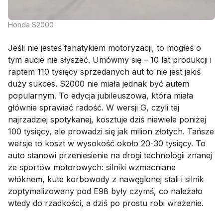
Honda S2000
Jeśli nie jesteś fanatykiem motoryzacji, to mogłeś o
tym aucie nie słyszeć. Umówmy się – 10 lat produkcji i
raptem 110 tysięcy sprzedanych aut to nie jest jakiś
duży sukces. S2000 nie miała jednak być autem
popularnym. To edycja jubileuszowa, która miała
głównie sprawiać radość. W wersji G, czyli tej
najrzadziej spotykanej, kosztuje dziś niewiele poniżej
100 tysięcy, ale prowadzi się jak milion złotych. Tańsze
wersje to koszt w wysokość około 20-30 tysięcy. To
auto stanowi przeniesienie na drogi technologii znanej
ze sportów motorowych: silniki wzmacniane
włóknem, kute korbowody z nawęglonej stali i silnik
zoptymalizowany pod E98 były czymś, co należało
wtedy do rzadkości, a dziś po prostu robi wrażenie.