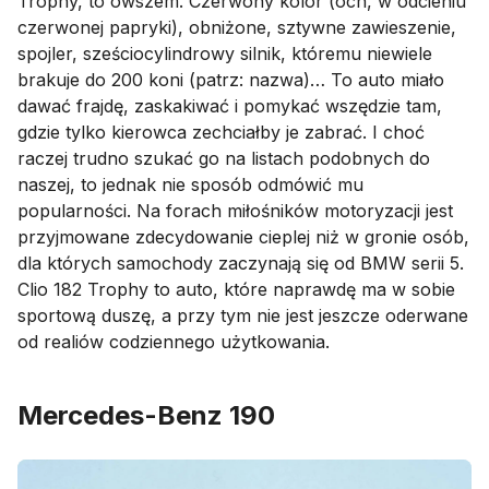
Trophy, to owszem. Czerwony kolor (och, w odcieniu
czerwonej papryki), obniżone, sztywne zawieszenie,
spojler, sześciocylindrowy silnik, któremu niewiele
brakuje do 200 koni (patrz: nazwa)… To auto miało
dawać frajdę, zaskakiwać i pomykać wszędzie tam,
gdzie tylko kierowca zechciałby je zabrać. I choć
raczej trudno szukać go na listach podobnych do
naszej, to jednak nie sposób odmówić mu
popularności. Na forach miłośników motoryzacji jest
przyjmowane zdecydowanie cieplej niż w gronie osób,
dla których samochody zaczynają się od BMW serii 5.
Clio 182 Trophy to auto, które naprawdę ma w sobie
sportową duszę, a przy tym nie jest jeszcze oderwane
od realiów codziennego użytkowania.
Mercedes-Benz 190