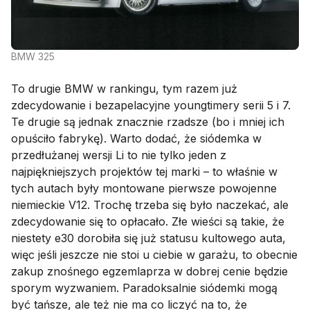
BMW 325
To drugie BMW w rankingu, tym razem już
zdecydowanie i bezapelacyjne youngtimery serii 5 i 7.
Te drugie są jednak znacznie rzadsze (bo i mniej ich
opuściło fabrykę). Warto dodać, że siódemka w
przedłużanej wersji Li to nie tylko jeden z
najpiękniejszych projektów tej marki – to właśnie w
tych autach były montowane pierwsze powojenne
niemieckie V12. Trochę trzeba się było naczekać, ale
zdecydowanie się to opłacało. Złe wieści są takie, że
niestety e30 dorobiła się już statusu kultowego auta,
więc jeśli jeszcze nie stoi u ciebie w garażu, to obecnie
zakup znośnego egzemlaprza w dobrej cenie będzie
sporym wyzwaniem. Paradoksalnie siódemki mogą
być tańsze, ale też nie ma co liczyć na to, że