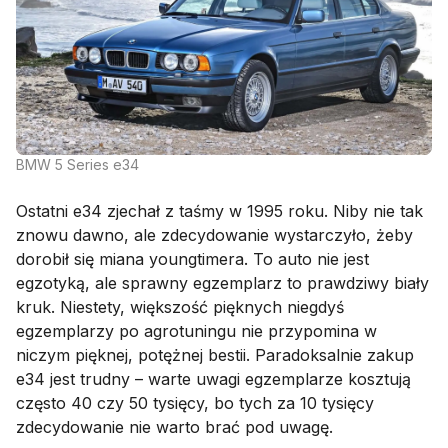
BMW 5 Series e34
Ostatni e34 zjechał z taśmy w 1995 roku. Niby nie tak
znowu dawno, ale zdecydowanie wystarczyło, żeby
dorobił się miana youngtimera. To auto nie jest
egzotyką, ale sprawny egzemplarz to prawdziwy biały
kruk. Niestety, większość pięknych niegdyś
egzemplarzy po agrotuningu nie przypomina w
niczym pięknej, potężnej bestii. Paradoksalnie zakup
e34 jest trudny – warte uwagi egzemplarze kosztują
często 40 czy 50 tysięcy, bo tych za 10 tysięcy
zdecydowanie nie warto brać pod uwagę.