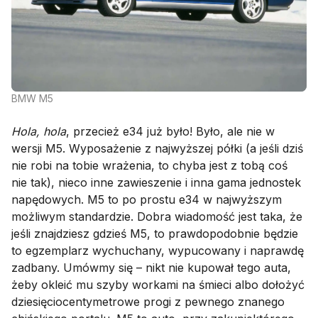
BMW M5
Hola, hola
, przecież e34 już było! Było, ale nie w
wersji M5. Wyposażenie z najwyższej półki (a jeśli dziś
nie robi na tobie wrażenia, to chyba jest z tobą coś
nie tak), nieco inne zawieszenie i inna gama jednostek
napędowych. M5 to po prostu e34 w najwyższym
możliwym standardzie. Dobra wiadomość jest taka, że
jeśli znajdziesz gdzieś M5, to prawdopodobnie będzie
to egzemplarz wychuchany, wypucowany i naprawdę
zadbany. Umówmy się – nikt nie kupował tego auta,
żeby okleić mu szyby workami na śmieci albo dołożyć
dziesięciocentymetrowe progi z pewnego znanego