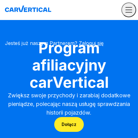
Program
Jesteś już naszym Partnerem?
Zaloguj się
afiliacyjny
carVertical
Zwiększ swoje przychody i zarabiaj dodatkowe
pieniądze, polecając naszą usługę sprawdzania
historii pojazdów.
Dołącz