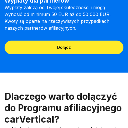
Wypłaty dla partnerów
Wypłaty zależą od Twojej skuteczności i mogą
wynosić od minimum 50 EUR aż do 50 000 EUR.
Kwoty są oparte na rzeczywistych przypadkach
naszych partnerów afiliacyjnych.
Dołącz
Dlaczego warto dołączyć
do Programu afiliacyjnego
carVertical?