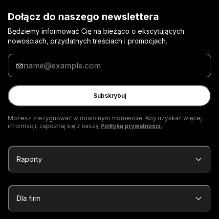
Dołącz do naszego newslettera
Będziemy informować Cię na bieżąco o ekscytujących
nowościach, przydatnych treściach i promocjach.
Wpisz
adres
e-
mail
Subskrybuj
Możesz zrezygnować w dowolnym momencie. Aby uzyskać więcej
informacji, zapoznaj się z naszą
Polityką prywatności.
Raporty
Dla firm