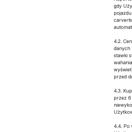
gdy Uży
pojazdu
carvert
automat
4.2. Ce
danych 
stawki 
wahania
wyświet
przed d
4.3. Ku
przez 6
niewyko
Użytkow
4.4. Po