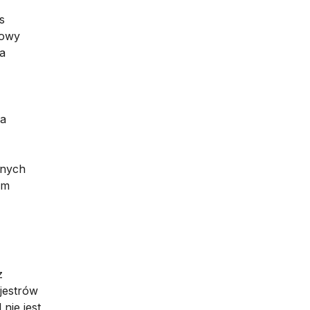
s
cowy
ła
na
jnych
ym
z
jestrów
nie jest