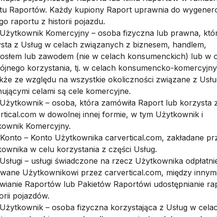
etu Raportów. Każdy kupiony Raport uprawnia do wygener
go raportu z historii pojazdu.
. Użytkownik Komercyjny – osoba fizyczna lub prawna, któ
sta z Usług w celach związanych z biznesem, handlem,
osłem lub zawodem (nie w celach konsumenckich) lub w 
jnego korzystania, tj. w celach konsumencko-komercyjny
kże ze względu na wszystkie okoliczności związane z Usł
ującymi celami są cele komercyjne.
. Użytkownik – osoba, która zamówiła Raport lub korzysta 
rtical.com w dowolnej innej formie, w tym Użytkownik i
kownik Komercyjny.
. Konto – Konto Użytkownika carvertical.com, zakładane pr
ownika w celu korzystania z części Usług.
. Usługi – usługi świadczone na rzecz Użytkownika odpłatni
wane Użytkownikowi przez carvertical.com, między innym
ianie Raportów lub Pakietów Raportówi udostępnianie r
torii pojazdów.
. Użytkownik – osoba fizyczna korzystająca z Usług w cela