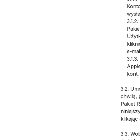
Konto
wysła
3.1.2
Pakie
Użytk
klikn
e-mai
3.1.3
Apple
kont.
3.2. Um
chwilą, 
Pakiet R
niniejs
klikają
3.3. Wo