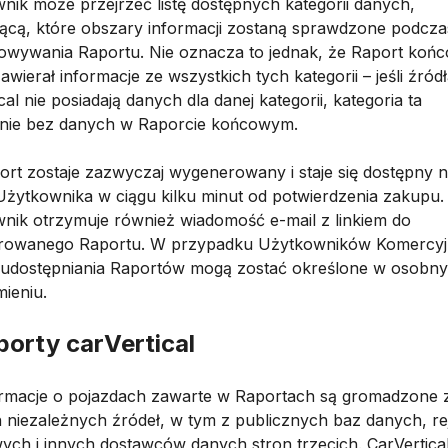
nik może przejrzeć listę dostępnych kategorii danych,
ącą, które obszary informacji zostaną sprawdzone podcza
owywania Raportu. Nie oznacza to jednak, że Raport koń
awierał informacje ze wszystkich tych kategorii – jeśli źród
cal nie posiadają danych dla danej kategorii, kategoria ta
nie bez danych w Raporcie końcowym.
port zostaje zazwyczaj wygenerowany i staje się dostępny 
Użytkownika w ciągu kilku minut od potwierdzenia zakupu.
nik otrzymuje również wiadomość e-mail z linkiem do
rowanego Raportu. W przypadku Użytkowników Komercy
 udostępniania Raportów mogą zostać określone w osobn
ieniu.
porty carVertical
formacje o pojazdach zawarte w Raportach są gromadzone 
 niezależnych źródeł, w tym z publicznych baz danych, re
ych i innych dostawców danych stron trzecich. CarVertical 