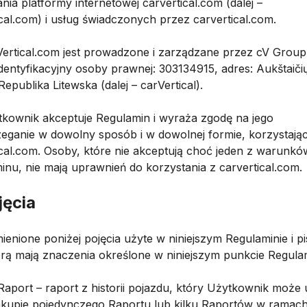
nia platformy internetowej carvertical.com (dalej –
cal.com) i usług świadczonych przez carvertical.com.
rVertical.com jest prowadzone i zarządzane przez cV Grou
entyfikacyjny osoby prawnej: 303134915, adres: Aukštaičių
 Republika Litewska (dalej – carVertical).
ytkownik akceptuje Regulamin i wyraża zgodę na jego
zeganie w dowolny sposób i w dowolnej formie, korzystają
ical.com. Osoby, które nie akceptują choć jeden z warunkó
inu, nie mają uprawnień do korzystania z carvertical.com.
jęcia
ienione poniżej pojęcia użyte w niniejszym Regulaminie i p
terą mają znaczenia określone w niniejszym punkcie Regula
. Raport – raport z historii pojazdu, który Użytkownik może
kupie pojedynczego Raportu lub kilku Raportów w ramac