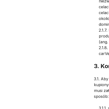
niez
celac
cela
okoli
domin
2.1.7
produ
(ang.
2.1.8
carVe
3. Ko
3.1. Aby
kupiony
musi za
sposób:
3.1.1