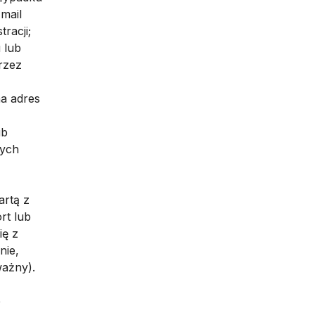
mail
racji;
 lub
rzez
na adres
ub
tych
artą z
rt lub
ię z
nie,
ważny).
e