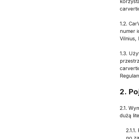
korzysta
carverti
1.2. Ca
numer id
Vilnius,
1.3. Uż
przestr
carvert
Regulam
2. Po
2.1. Wym
dużą li
2.1.1
po za