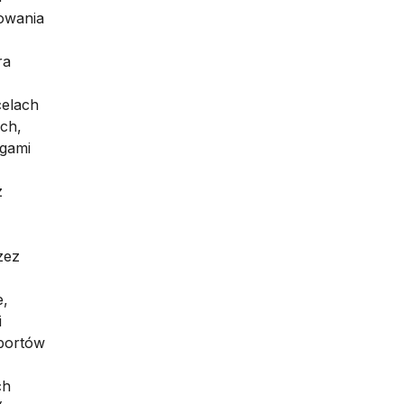
owania
ra
celach
ch,
ugami
z
zez
e,
i
aportów
ch