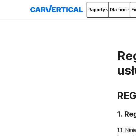
Raporty
Dla firm
F
Reg
usł
RE
1. Re
1.1. Nin