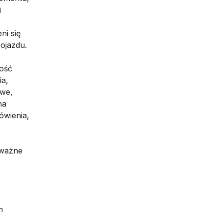
i
ni się
ojazdu.
ość
ia,
owe,
na
ówienia,
 ważne
m