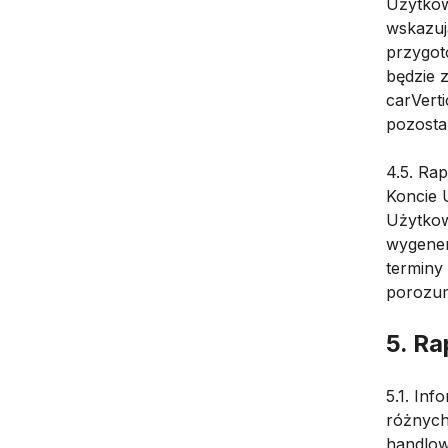
Użytkow
wskazuj
przygot
będzie z
carVerti
pozosta
4.5. Ra
Koncie 
Użytkow
wygene
terminy
porozum
5. Ra
5.1. In
różnych
handlow