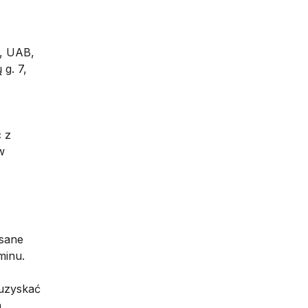
p, UAB,
 g. 7,
c z
w
isane
minu.
 uzyskać
h