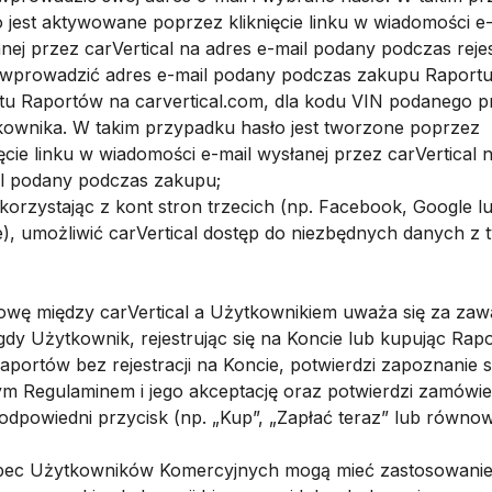
 jest aktywowane poprzez kliknięcie linku w wiadomości e-
nej przez carVertical na adres e-mail podany podczas rejest
. wprowadzić adres e-mail podany podczas zakupu Raportu
tu Raportów na carvertical.com, dla kodu VIN podanego p
ownika. W takim przypadku hasło jest tworzone poprzez
ięcie linku w wiadomości e-mail wysłanej przez carVertical 
l podany podczas zakupu;
. korzystając z kont stron trzecich (np. Facebook, Google l
), umożliwić carVertical dostęp do niezbędnych danych z 
owę między carVertical a Użytkownikiem uważa się za zaw
gdy Użytkownik, rejestrując się na Koncie lub kupując Rapo
aportów bez rejestracji na Koncie, potwierdzi zapoznanie s
zym Regulaminem i jego akceptację oraz potwierdzi zamówie
c odpowiedni przycisk (np. „Kup”, „Zapłać teraz” lub równo
bec Użytkowników Komercyjnych mogą mieć zastosowani