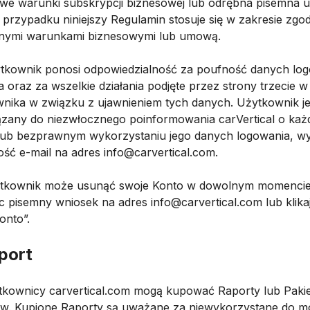
we warunki subskrypcji biznesowej lub odrębna pisemna 
 przypadku niniejszy Regulamin stosuje się w zakresie zg
nymi warunkami biznesowymi lub umową.
ytkownik ponosi odpowiedzialność za poufność danych lo
 oraz za wszelkie działania podjęte przez strony trzecie w
nika w związku z ujawnieniem tych danych. Użytkownik je
zany do niezwłocznego poinformowania carVertical o każ
 lub bezprawnym wykorzystaniu jego danych logowania, wy
ść e-mail na adres info@carvertical.com.
ytkownik może usunąć swoje Konto w dowolnym momencie
ąc pisemny wniosek na adres info@carvertical.com lub klika
onto”.
port
ytkownicy carvertical.com mogą kupować Raporty lub Paki
w. Kupione Raporty są uważane za niewykorzystane do 