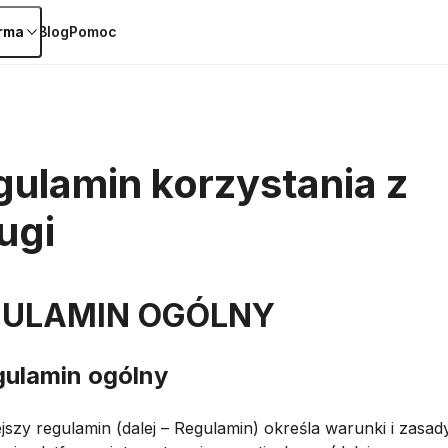
irma
Blog
Pomoc
ulamin korzystania z
ugi
GULAMIN OGÓLNY
gulamin ogólny
iejszy regulamin (dalej – Regulamin) określa warunki i zasad