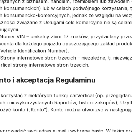
wiązanych z biznesem, handlem, rzemiosłem lub zawodem 
h konsumenckich) lub w celach podwójnego korzystania, tj
ch konsumencko-komercyjnych, jednak ze względu na wszy
czności związane z Usługami cele komercyjne nie są celam
ującymi.
. Numer VIN – unikalny zbiór 17 znaków, przydzielany prze
centa dla każdego pojazdu opuszczającego zakład produk
 Vehicle Identification Number).
. Strony internetowe stron trzecich – niezależne, tj. niezwią
rtical strony internetowe stron trzecich.
nto i akceptacja Regulaminu
 korzystać z niektórych funkcji carVertical (np. przeglądani
ch i niewykorzystanych Raportów, historii zakupów), Uży
łożyć konto („Konto”). Konto można utworzyć w następują
. wprowadzić swój adres e-mail i wybrane hasło. W takim p