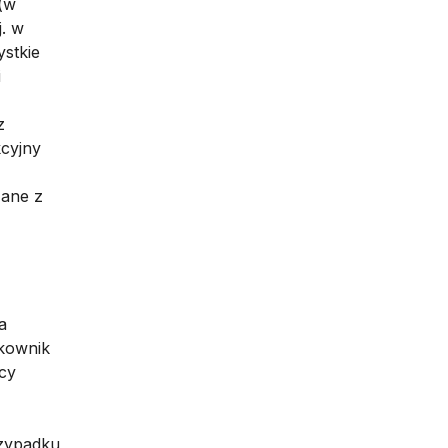
(w
. w
stkie
i
z
cyjny
zane z
a
tkownik
cy
rzypadku