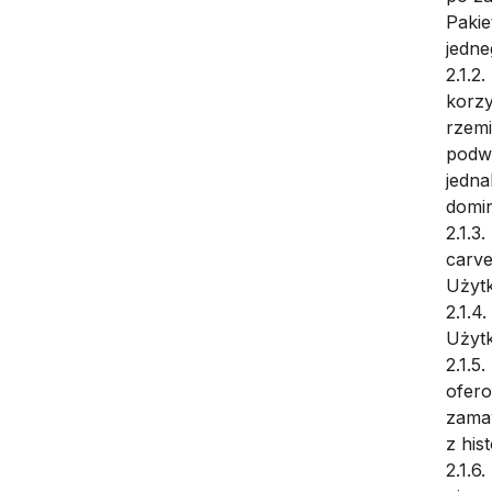
Paki
jedne
2.1.2
korzy
rzemi
podwó
jedna
domin
2.1.3
carve
Użyt
2.1.4
Użytk
2.1.5
ofero
zamaw
z his
2.1.6