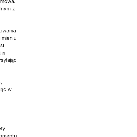
umowa.
odnym z
gowania
 imieniu
st
dej
syłając
,
jąc w
ety
momentu,