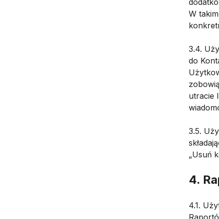
dodatko
W takim
konkret
3.4. Uż
do Konta
Użytkow
zobowią
utracie
wiadomo
3.5. Uż
składaj
„Usuń k
4. Ra
4.1. Uż
Raportó