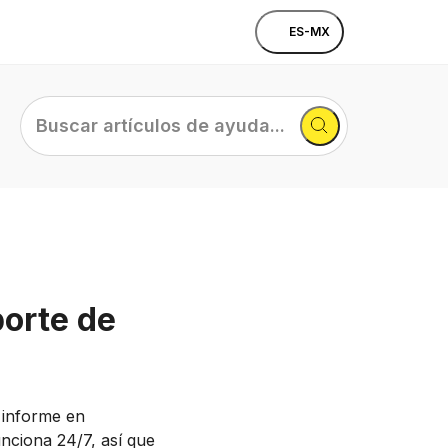
ES-MX
Buscar
artículos
de
ayuda...
porte de
u informe en
nciona 24/7, así que