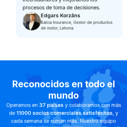
procesos de toma de decisiones.
Edgars Korzāns
Balcia Insurance, Gestor de productos
de motor, Letonia
Reconocidos en todo el
mundo
Operamos en
37
países
y colaboramos con más
de
11000
socios comerciales satisfechos
, y
cada semana se suman más. Nuestro equipo