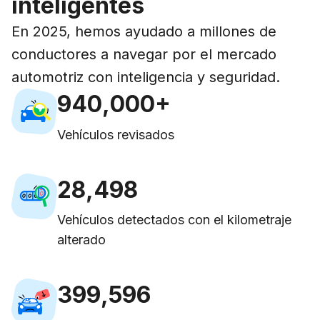
inteligentes
1
2
1
6
1
2
3
2
En 2025, hemos ayudado a millones de
7
2
3
4
3
0
0
0
conductores a navegar por el mercado
8
3
automotriz con inteligencia y seguridad.
4
0
5
4
1
1
1
+
9
4
0
,
0
0
0
5
1
6
5
2
2
2
5
1
1
1
1
0
6
2
7
6
3
3
3
0
Vehículos revisados
6
2
2
2
2
1
7
3
8
7
4
4
0
4
1
7
3
3
3
3
2
8
,
4
9
8
5
5
1
5
2
8
4
4
4
4
3
9
5
9
0
6
6
2
6
3
Vehículos detectados con el kilometraje
9
5
5
5
5
4
6
1
7
7
3
7
4
alterado
6
6
6
6
5
7
2
8
8
4
8
5
7
7
7
7
6
8
3
9
9
,
5
9
6
8
8
8
8