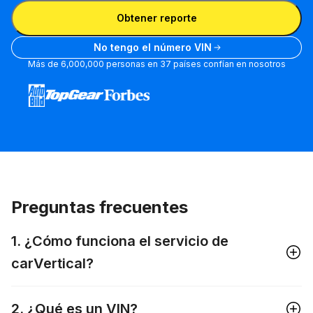
Ingresa un número de placa
número
entre el
Obtener reporte
de
VIN y
placa
la
No tengo el número VIN
placa
Más de 6,000,000 personas en 37 países confían en nosotros
Preguntas frecuentes
1. ¿Cómo funciona el servicio de
carVertical?
2. ¿Qué es un VIN?