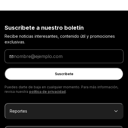
Suscríbete a nuestro boletín
Recibe noticias interesantes, contenido útil y promociones
exclusivas.
Ingrese
tu
correo
electrónico
Suscríbete
Puedes darte de baja en cualquier momento. Para más información,
revisa nuestra
política de privacidad
.
Reportes