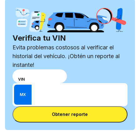
Verifica tu VIN
Evita problemas costosos al verificar el
historial del vehículo. ¡Obtén un reporte al
instante!
Elige
NÚMERO DE REGISTRO
VIN
un
Ingresa el VIN
modo
Ingresa
MX
de
un
entrada
Ingresa un número de placa
número
entre el
Obtener reporte
de
VIN y
placa
la
placa