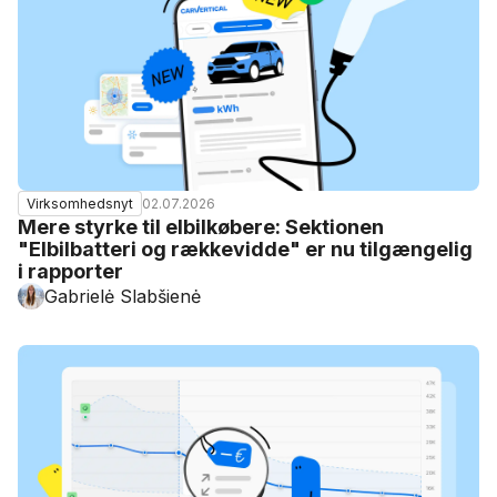
02.07.2026
Virksomhedsnyt
Mere styrke til elbilkøbere: Sektionen
"Elbilbatteri og rækkevidde" er nu tilgængelig
i rapporter
Gabrielė Slabšienė