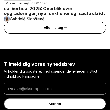
08.01.2026
Virksomhedsnyt
carVertical 2025: Overblik over
opgraderinger, nye funktioner og næste skridt
Gabrielė Slabšienė
Alle indlæg
Tilmeld dig vores nyhedsbrev
Vi holder dig opdateret med spændende nyheder, nyttigt
indhold og kampagner.
Indtast
din
e-
mail
Abonner