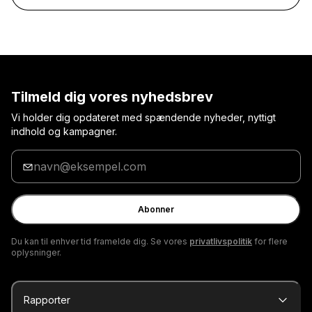
Tilmeld dig vores nyhedsbrev
Vi holder dig opdateret med spændende nyheder, nyttigt
indhold og kampagner.
Indtast
din
e-
mail
Abonner
Du kan til enhver tid framelde dig. Se vores
privatlivspolitik
for flere
oplysninger.
Rapporter