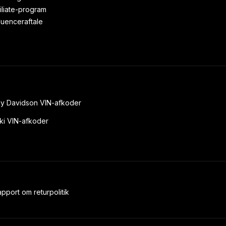
filiate-program
fluenceraftale
ey Davidson VIN-afkoder
ki VIN-afkoder
pport om returpolitik