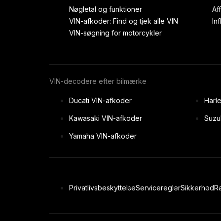
Nøgletal og funktioner
Af
VIN-afkoder: Find og tjek alle VIN
In
VIN-søgning for motorcykler
VIN-decodere efter bilmærke
Ducati VIN-afkoder
Harl
Kawasaki VIN-afkoder
Suzu
Yamaha VIN-afkoder
Privatlivsbeskyttelse
Serviceregler
Sikkerhed
Ra