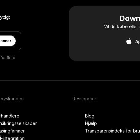
Down
ttigt
Vil du købe eller
onner
A
for flere
vervskunder
Ressourcer
rhandlere
Blog
rsikringsselskaber
Hjælp
asingfirmaer
Transparensindeks for bru
I-integration