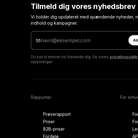
Tilmeld dig vores nyhedsbrev
Vi holder dig opdateret med spændende nyheder, ny
indhold og kampagner.
Indtast
din
Ab
e-
mail
Du kan til enhver tid framelde dig. Se vores
privatlivspolitik
oplysninger.
Rapporter
For erh
Prøverapport
Fo
Priser
Fo
B2B-priser
Le
Fordele
AP