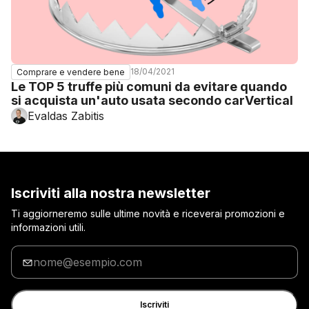
18/04/2021
Comprare e vendere bene
Le TOP 5 truffe più comuni da evitare quando
si acquista un'auto usata secondo carVertical
Evaldas Zabitis
Iscriviti alla nostra newsletter
Ti aggiorneremo sulle ultime novità e riceverai promozioni e
informazioni utili.
Inserisci
la
tua
e-
Iscriviti
mail