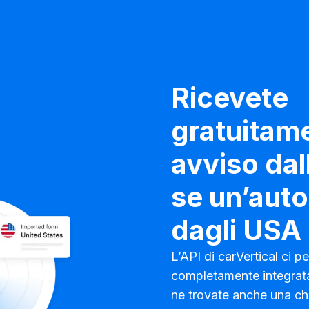
11 00
Partner commerc
soddisfatti
Ricevete
gratuitam
44%
Media globale del v
avviso dal
danni
se un’auto
dagli USA
L’API di carVertical ci p
completamente integrata p
ne trovate anche una che 