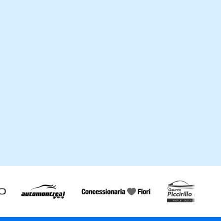
00+
anno
38
Mercati