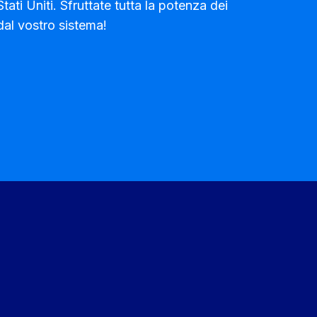
tati Uniti. Sfruttate tutta la potenza dei
dal vostro sistema!
Scelto da oltre 6.000.000
persone in più di 37 Paesi
ntinue