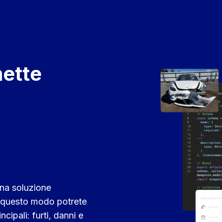
mette
 una soluzione
In questo modo potrete
cipali: furti, danni e