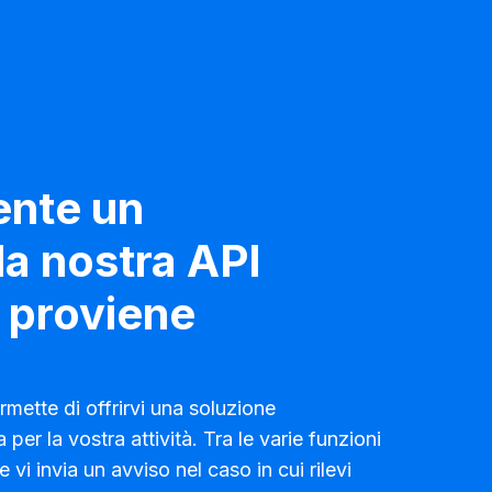
0+
5 000+
iali
Pubblicazioni dedicate di
materiale PR sui media
all’anno
ente un
alore dei
la nostra API
 proviene
ermette di offrirvi una soluzione
er la vostra attività. Tra le varie funzioni
vi invia un avviso nel caso in cui rilevi