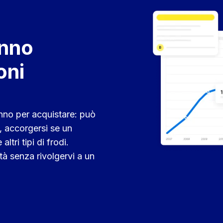
anno
oni
anno per acquistare: può
i, accorgersi se un
ltri tipi di frodi.
ità senza rivolgervi a un