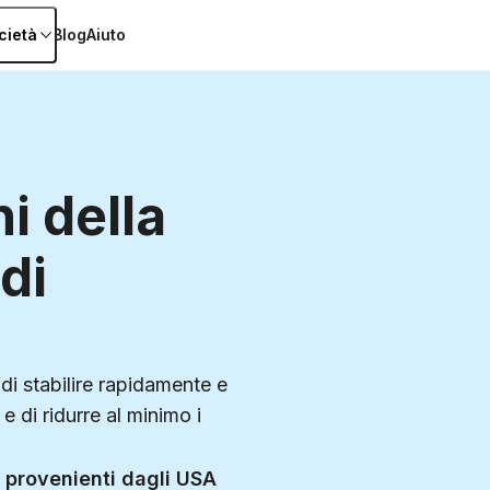
cietà
Blog
Aiuto
1 000
Database di d
hi della
di
 di stabilire rapidamente e
e di ridurre al minimo i
 provenienti dagli USA