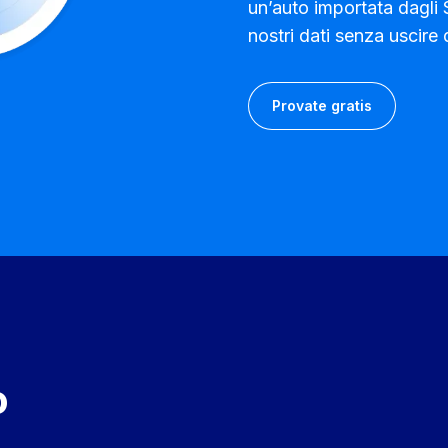
un’auto importata dagli S
nostri dati senza uscire 
Provate gratis
150+
Dipendenti, e co
assunzioni
o