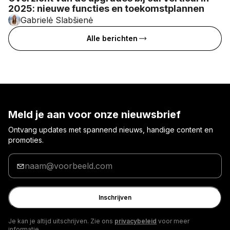
2025: nieuwe functies en toekomstplannen
Gabrielė Slabšienė
Alle berichten
Meld je aan voor onze nieuwsbrief
Ontvang updates met spannend nieuws, handige content en
promoties.
Voer
je
e-
mailadres
Inschrijven
in
Je kan je altijd uitschrijven. Zie ons
privacybeleid
voor meer
informatie.