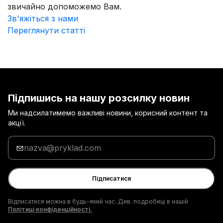
звичайно допоможемо Вам.
Зв'яжіться з нами
Переглянути статті
Підпишись на нашу розсилку новин
Ми надсилатимемо важливі новини, корисний контент та
акції.
Введи
адресу
електронної
пошти
Підписатися
Відписатися можна в будь-який час. Див. подробиці в нашій
Політиці конфіденційності.