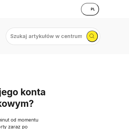
PL
Szukaj
artykułów
w
centrum
pomocy...
jego konta
nkowym?
minut od momentu
orty zaraz po