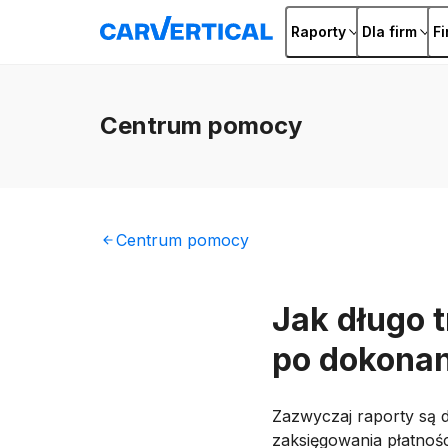
Raporty
Dla firm
F
Centrum
pomocy
Centrum
pomocy
Jak długo 
po dokona
Zazwyczaj raporty są
zaksięgowania płatnośc