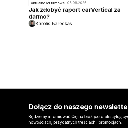
06.08.2026
Aktualności firmowe
Jak zdobyć raport carVertical za
darmo?
Karolis Bareckas
Dołącz do naszego newslette
Będziemy informować Cię na bieżąco o ekscytujący
nowościach, przydatnych treściach i promocjach.