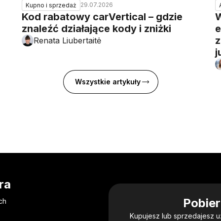
29.07.2026
Kupno i sprzedaż
Kod rabatowy carVertical – gdzie
W
znaleźć działające kody i zniżki
e
z
Renata Liubertaitė
j
Wszystkie artykuły
ra
Pobier
ch
Kupujesz lub sprzedajesz 