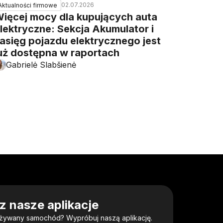
02.07.2026
Aktualności firmowe
ięcej mocy dla kupujących auta
lektryczne: Sekcja Akumulator i
asięg pojazdu elektrycznego jest
uż dostępna w raportach
Gabrielė Slabšienė
z nasze aplikacje
używany samochód? Wypróbuj naszą aplikację.