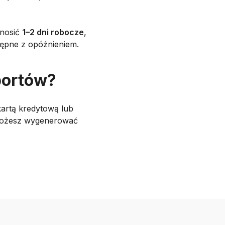
ynosić
1–2 dni robocze
,
tępne z opóźnieniem.
portów?
kartą kredytową lub
 możesz wygenerować