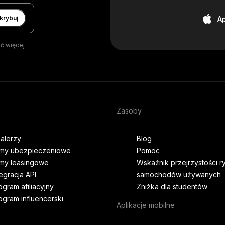
krybuj
A
ć więcej
Zasoby
alerzy
Blog
rmy ubezpieczeniowe
Pomoc
rmy leasingowe
Wskaźnik przejrzystości r
tegracja API
samochodów używanych
ogram afiliacyjny
Zniżka dla studentów
ogram influencerski
Aplikacje mobilne