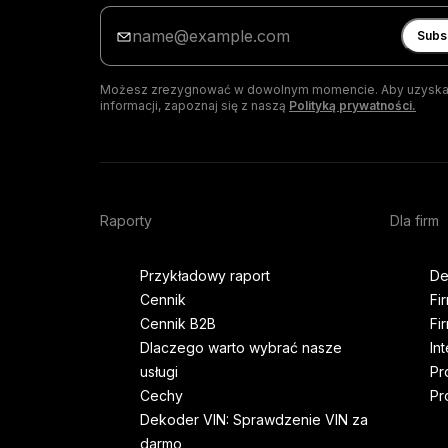
Wpisz
adres
Subs
e-
mail
Możesz zrezygnować w dowolnym momencie. Aby uzyska
informacji, zapoznaj się z naszą
Polityką prywatności.
Raporty
Dla firm
Przykładowy raport
De
Cennik
Fi
Cennik B2B
Fi
Dlaczego warto wybrać nasze
In
usługi
Pr
Cechy
Pr
Dekoder VIN: Sprawdzenie VIN za
darmo