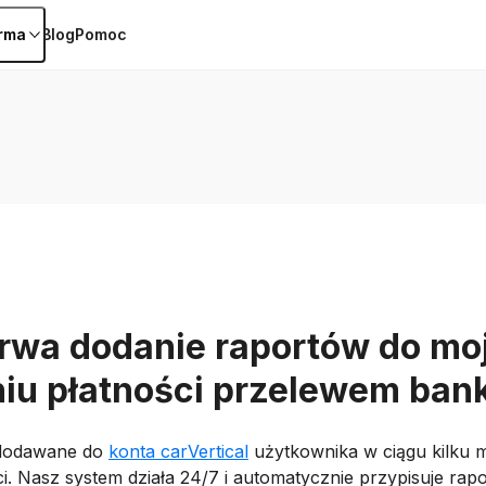
irma
Blog
Pomoc
trwa dodanie raportów do mo
niu płatności przelewem ba
 dodawane do
konta carVertical
użytkownika w ciągu kilku 
i. Nasz system działa 24/7 i automatycznie przypisuje rap