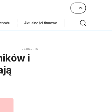
PL
ochodu
Aktualności firmowe
27.06.2025
ników i
ają