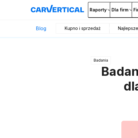
Raporty
Dla firm
F
Blog
Kupno i sprzedaż
Najlepsz
Badania
Badani
dl