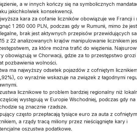
więzienie, a w innych kończy się na symbolicznych mandata
aku jakichkolwiek konsekwencji.
jwyższa kara za cofanie liczników obowiązuje we Francji i
ęgnąć 1 260 000 PLN, podczas gdy w Rumunii, mimo że jest
elegalne, brak jest aktywnych przepisów przewidujących sa
15 z 22 analizowanych krajów manipulowanie licznikiem jes
zestępstwem, za które można trafić do więzienia. Najsuro
ry obowiązują w Chorwacji, gdzie za to przestępstwo grozi
lat pozbawienia wolności.
twa ma najwyższy odsetek pojazdów z cofniętym licznikie
2,92%), co wyraźnie wskazuje na związek z łagodnymi regu
awnymi.
zustwa licznikowe to problem bardziej regionalny niż lokal
jczęściej występują w Europie Wschodniej, podczas gdy na
chodzie są znacznie rzadsze.
pujący często przepłacają tysiące euro za auta z cofnięty
znikiem, a rządy tracą miliony przez nieściągnięte kary i
tencjalne oszustwa podatkowe.