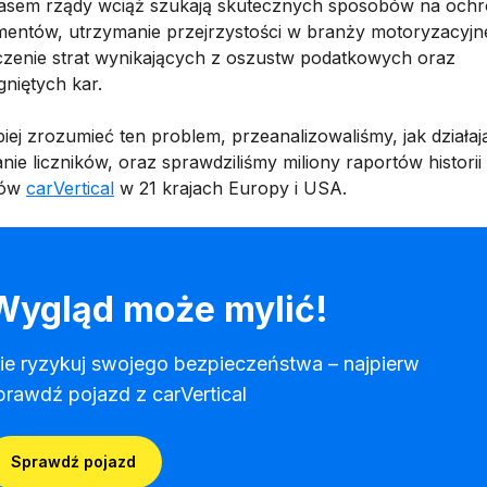
sem rządy wciąż szukają skutecznych sposobów na och
entów, utrzymanie przejrzystości w branży motoryzacyjne
czenie strat wynikających z oszustw podatkowych oraz
gniętych kar.
iej zrozumieć ten problem, przeanalizowaliśmy, jak działaj
nie liczników, oraz sprawdziliśmy miliony raportów historii
dów
carVertical
w 21 krajach Europy i USA.
Wygląd może mylić!
ie ryzykuj swojego bezpieczeństwa – najpierw
prawdź pojazd z carVertical
Sprawdź pojazd