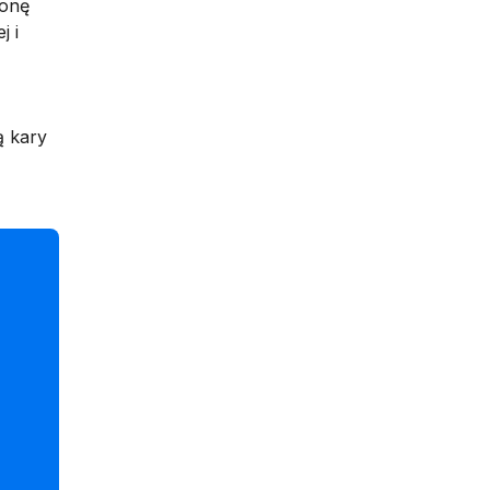
ronę
j i
ą kary