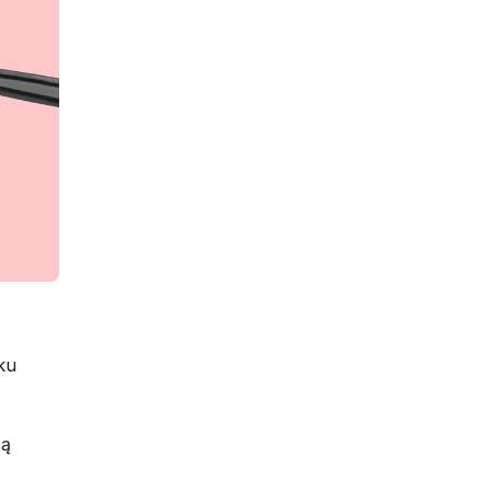
ku
cą