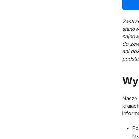
Zastrz
stanow
najnow
do zew
ani do
podsta
Wyn
Nasze 
krajac
inform
Po
kr