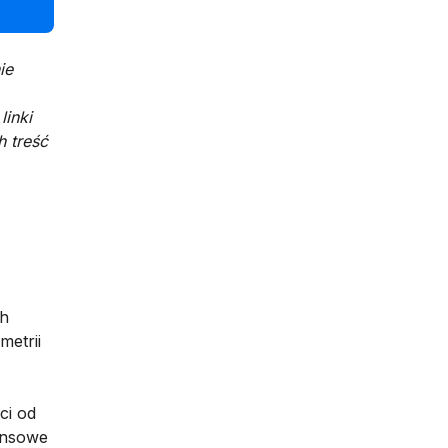
ie
inki
h treść
ch
metrii
ci od
ansowe