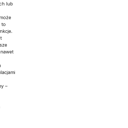
ch lub
 może
 to
nkcje.
t
wsze
 nawet
m
lacjami
ny –
m