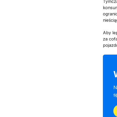
Tymcza
konsum
ograni
nieścią
Aby lep
za cofa
pojaz
N
s