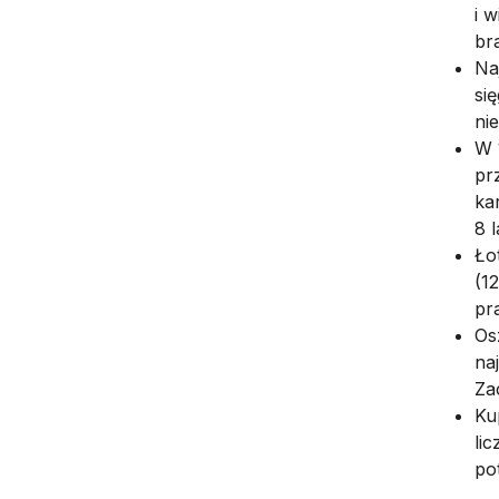
i 
br
Na
si
ni
W 
pr
ka
8 
Ło
(1
pr
Os
na
Za
Ku
lic
po