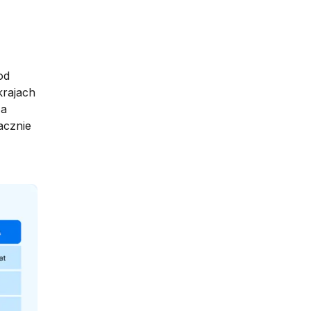
od
krajach
 a
acznie