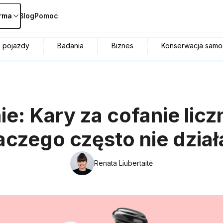
irma
Blog
Pomoc
e pojazdy
Badania
Biznes
Konserwacja sam
e: Kary za cofanie licz
aczego często nie dział
Renata Liubertaitė