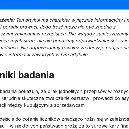
eżenie:
Ten artykuł ma charakter wyłącznie informacyjny i n
i porady prawnej. Jego treść może nie być zgodna z
szymi zmianami w przepisach. Dla wygody zamieszczamy l
nętrznych stron, ale nie ponosimy odpowiedzialności za ic
kładność. Nie odpowiadamy również za decyzje podjęte na
wie informacji zawartych w tym artykule.
iki badania
badania pokazują, że brak jednolitych przepisów w różny
h utrudnia skuteczne zwalczanie oszustw i prowadzi do asy
acji między kupującymi a sprzedawcami:
dejście do cofania liczników znacząco różni się w zależnoś
aju – w niektórych państwach grożą za to surowe kary fin