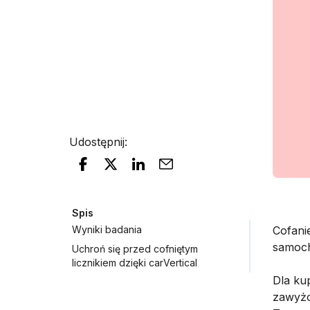
Udostępnij
:
Spis
Wyniki badania
Cofani
samoc
Uchroń się przed cofniętym
licznikiem dzięki carVertical
Dla ku
zawyżo