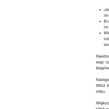
Ja
Im
Br
Im
Ml
lu
sk
Niektó
więc na
biegów 
Następ
Włóż b
oleju.
Większ
silnik