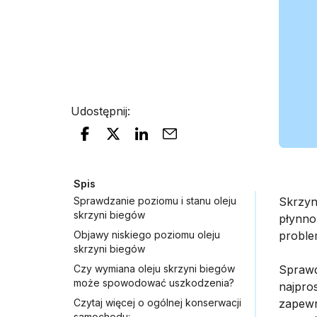
Udostępnij
:
Spis
Sprawdzanie poziomu i stanu oleju
Skrzyn
skrzyni biegów
płynno
Objawy niskiego poziomu oleju
problem
skrzyni biegów
Czy wymiana oleju skrzyni biegów
Sprawd
może spowodować uszkodzenia?
najpro
Czytaj więcej o ogólnej konserwacji
zapewn
samochodu: