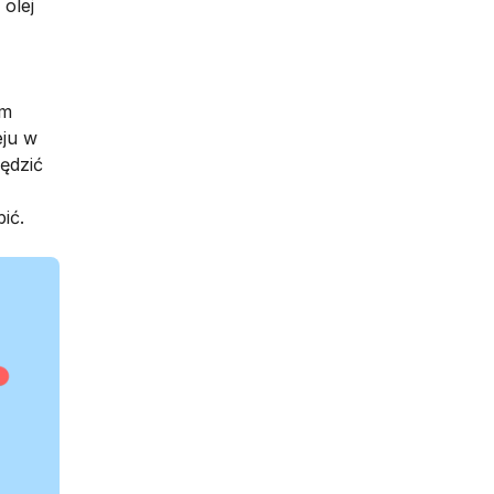
, olej
ym
eju w
ędzić
ić.