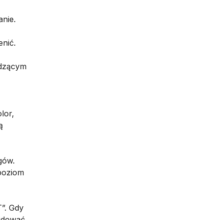
anie.
enić.
odzącym
lor,
ą
gów.
poziom
”. Gdy
ajdować