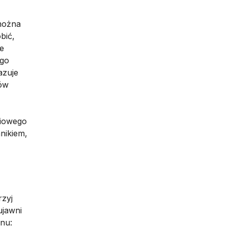
można
bić,
e
ego
azuje
gów
niowego
nikiem,
rzyj
ujawni
ynu: