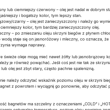
sny lub ciemniejszy czerwony – olej jest nadal w dobrym st
 jaśniejszy i bogatszy kolor, tym lepszy stan.
ązowy/czarny – olej jest zanieczyszczony i należy go wymi
 ciemniejszy kolor, tym bardziej zanieczyszczony olej.
eczny – po zmieszaniu oleju skrzyni biegów z płynem chł
b wodą staje się on jasnoróżowy i mleczny, co oznacza, że
rzynia wymaga naprawy.
re świeże oleje mogą mieć nawet żółty lub jasnobrązowy ko
leży je również powąchać. Jeśli coś jest nie tak ze skrzyni
lub olej jest zbyt stary, często pachnie spalenizną.
nie należy odczytać wskaźnik poziomu oleju w skrzyni bie
agnet z powrotem i wyciągnij go ponownie, aby odczytać 
ość bagnetów ma szczeliny z oznaczeniami „COLD” i „HOT
 osiągnie optymalną temperaturę, poziom oleju powinien zn