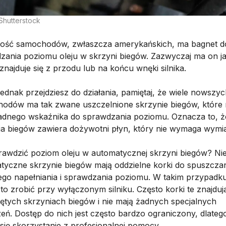
Shutterstock
ość samochodów, zwłaszcza amerykańskich, ma bagnet d
zania poziomu oleju w skrzyni biegów. Zazwyczaj ma on j
 znajduje się z przodu lub na końcu wnęki silnika.
jednak przejdziesz do działania, pamiętaj, że wiele nowszy
odów ma tak zwane uszczelnione skrzynie biegów, które 
adnego wskaźnika do sprawdzania poziomu. Oznacza to, ż
ia biegów zawiera dożywotni płyn, który nie wymaga wymi
rawdzić poziom oleju w automatycznej skrzyni biegów? Ni
tyczne skrzynie biegów mają oddzielne korki do spuszcza
 jego napełniania i sprawdzania poziomu. W takim przypadk
to zrobić przy wyłączonym silniku. Często korki te znajduj
ętych skrzyniach biegów i nie mają żadnych specjalnych
eń. Dostęp do nich jest często bardzo ograniczony, dlateg
 się skorzystanie z profesjonalnej pomocy.