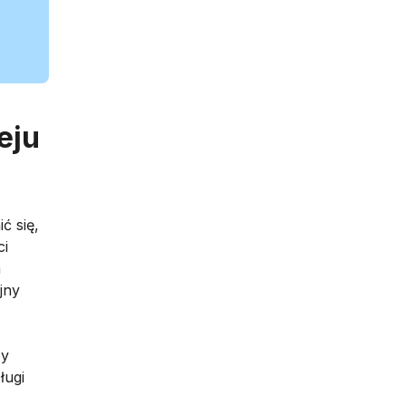
eju
ć się,
ci
a
jny
zy
ługi