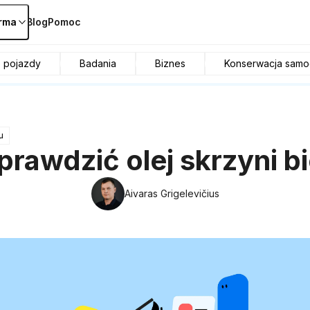
irma
Blog
Pomoc
e pojazdy
Badania
Biznes
Konserwacja sam
u
prawdzić olej skrzyni 
Aivaras Grigelevičius