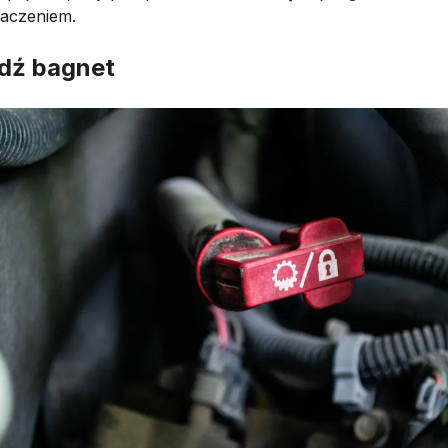
aczeniem.
dź bagnet