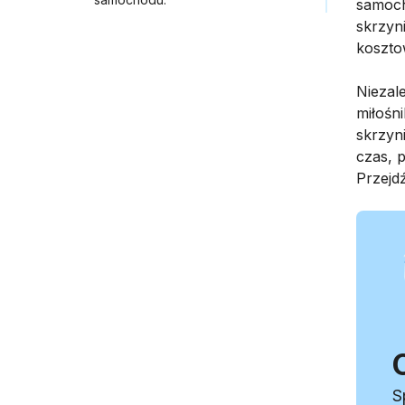
samoc
skrzyn
koszto
Niezal
miłośn
skrzyn
czas, 
Przejdź
S