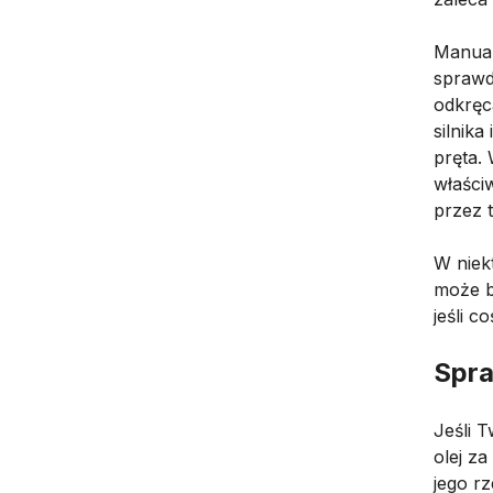
Manual
sprawd
odkręc
silnik
pręta.
właści
przez 
W niek
może b
jeśli co
Spra
Jeśli 
olej z
jego r