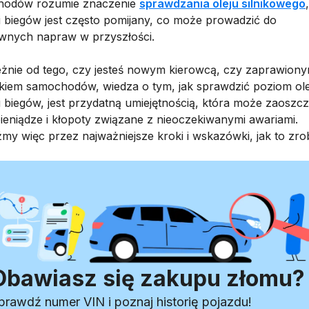
hodów rozumie znaczenie
sprawdzania oleju silnikowego
i biegów jest często pomijany, co może prowadzić do
wnych napraw w przyszłości.
eżnie od tego, czy jesteś nowym kierowcą, czy zaprawion
ikiem samochodów, wiedza o tym, jak sprawdzić poziom ol
i biegów, jest przydatną umiejętnością, która może zaoszcz
pieniądze i kłopoty związane z nieoczekiwanymi awariami.
my więc przez najważniejsze kroki i wskazówki, jak to zrob
Obawiasz się zakupu złomu?
prawdź numer VIN i poznaj historię pojazdu!