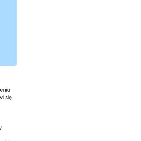
eniu
i się
y