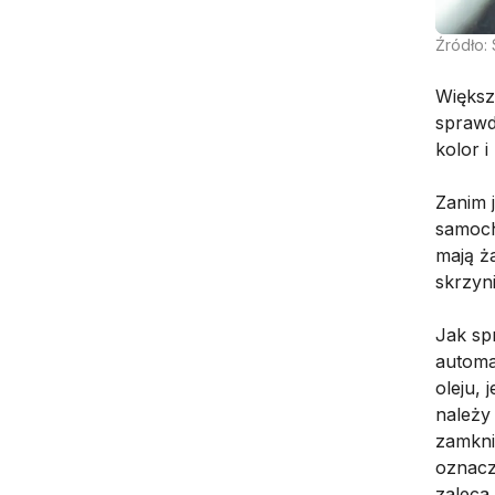
Źródło: 
Większ
sprawd
kolor i
Zanim 
samoch
mają ż
skrzyn
Jak sp
automa
oleju,
należy 
zamkni
oznacz
zaleca