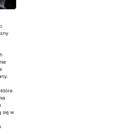
o
asny
ch
nie
e
any.
ektóre
nia
u
ą się w
o