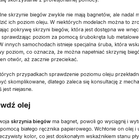
ne skrzynie biegów zwykle nie mają bagnetów, ale nadal 
zić ich poziom oleju. W niektórych modelach można to zro
ając pokrywę skrzyni biegów, która jest dostępna we wnęc
a i sprawdzając poziom za pomocą śrubokręta lub metalow
 W innych samochodach istnieje specjalna śruba, która wsk
wy poziom, co oznacza, że można napełniać skrzynię bie
ten otwór, aż zacznie przeciekać.
tórych przypadkach sprawdzenie poziomu oleju przekład
yć skomplikowane, dlatego zaleca się konsultację z mecha
ś jest niejasne.
wdź olej
Twoja
skrzynia biegów
ma bagnet, powoli go wyciągnij i wyt
a pomocą białego ręcznika papierowego. Wchłonie on olej i 
zeczywisty kolor, co jest doskonałym wskaźnikiem stanu pł