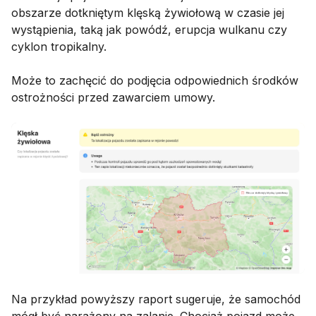
obszarze dotkniętym klęską żywiołową w czasie jej
wystąpienia, taką jak powódź, erupcja wulkanu czy
cyklon tropikalny.
Może to zachęcić do podjęcia odpowiednich środków
ostrożności przed zawarciem umowy.
Na przykład powyższy raport sugeruje, że samochód
mógł być narażony na zalanie. Chociaż pojazd może