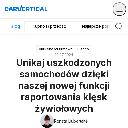
Blog
Kupno i sprzedaż
Najlepsze pojazdy
Aktualności firmowe
Biznes
10.07.2024
Unikaj uszkodzonych
samochodów dzięki
naszej nowej funkcji
raportowania klęsk
żywiołowych
Renata Liubertaitė