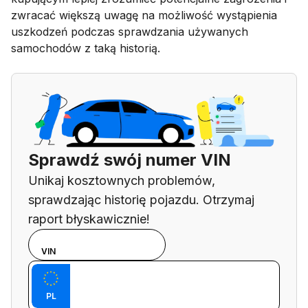
zwracać większą uwagę na możliwość wystąpienia
uszkodzeń podczas sprawdzania używanych
samochodów z taką historią.
Sprawdź swój numer VIN
Unikaj kosztownych problemów,
sprawdzając historię pojazdu. Otrzymaj
raport błyskawicznie!
Wybierz tryb
TABLICA REJESTRACYJNA
VIN
wprowadzania
Wpisz numer VIN
spośród
Wpisz
numeru VIN i
PL
tablicę
tablicy