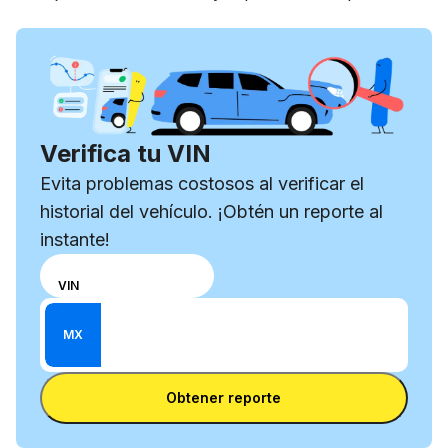
Verifica tu VIN
Evita problemas costosos al verificar el
historial del vehículo. ¡Obtén un reporte al
instante!
Elige
NÚMERO DE REGISTRO
VIN
un
Ingresa el VIN
modo
Ingresa
MX
de
un
entrada
Ingresa un número de placa
número
entre el
Obtener reporte
de
VIN y
placa
la