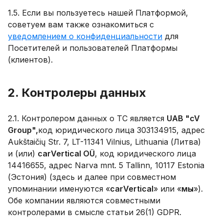
1.5. Если вы пользуетесь нашей Платформой,
советуем вам также ознакомиться с
уведомлением о конфиденциальности
для
Посетителей и пользователей Платформы
(клиентов).
2. Контролеры данных
2.1. Контролером данных о ТС является
UAB "cV
Group",
код юридического лица 303134915, адрес
Aukštaičių Str. 7, LT-11341 Vilnius, Lithuania (Литва)
и (или)
carVertical OÜ
, код юридического лица
14416655, адрес Narva mnt. 5 Tallinn, 10117 Estonia
(Эстония) (здесь и далее при совместном
упоминании именуются «
carVertical
» или «
мы
»).
Обе компании являются совместными
контролерами в смысле статьи 26(1) GDPR.