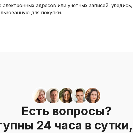
о электронных адресов или учетных записей, убедись
ользованную для покупки.
Есть вопросы?
упны 24 часа в сутки, 