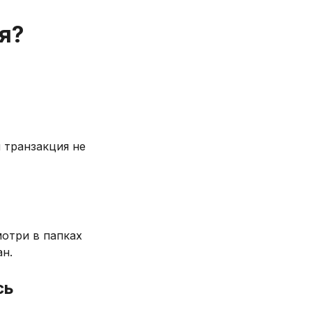
я?
 транзакция не
мотри в папках
н.
сь