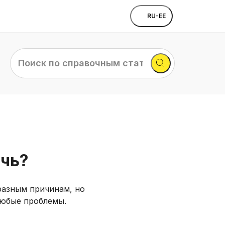
RU-EE
Поиск
по
справочным
статьям...
очь?
разным причинам, но
любые проблемы.