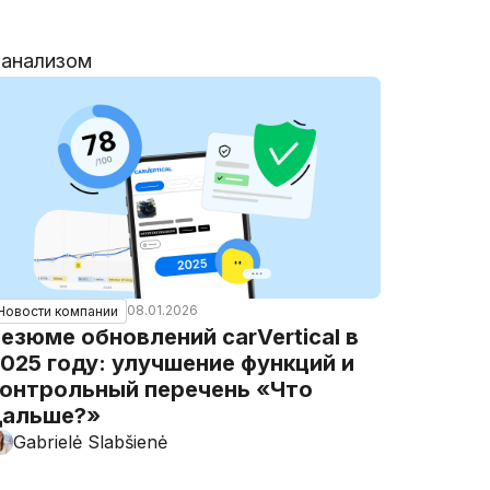
 анализом
08.01.2026
Новости компании
езюме обновлений carVertical в
025 году: улучшение функций и
онтрольный перечень «Что
дальше?»
Gabrielė Slabšienė