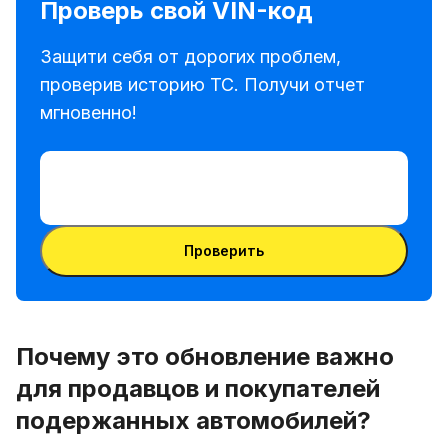
Проверь свой VIN-код
Защити себя от дорогих проблем,
проверив историю ТС. Получи отчет
мгновенно!
Ввести VIN-код
Ввести
VIN-
Ввести VIN-код
код
Проверить
Почему это обновление важно
для продавцов и покупателей
подержанных автомобилей?