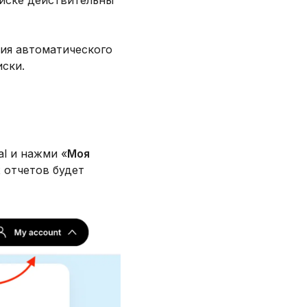
писке действительны
ция автоматического
ски.
al и нажми «
Моя
 отчетов будет