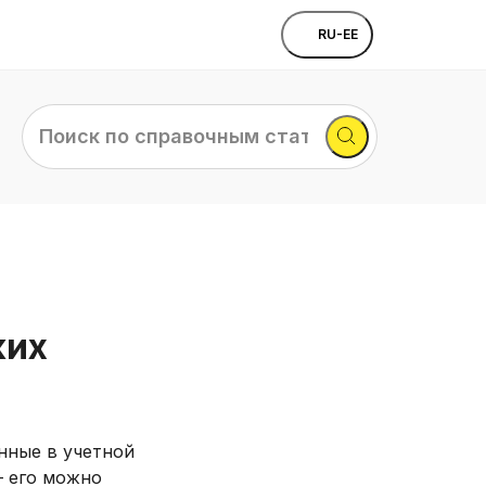
RU-EE
Поиск
по
справочным
статьям...
ких
анные в учетной
— его можно