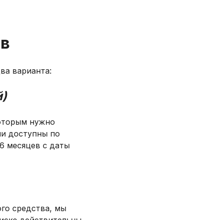
ов
два варианта:
й)
которым нужно
ни доступны по
6 месяцев с даты
го средства, мы