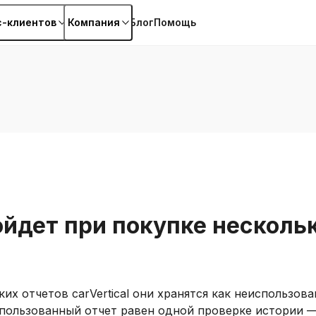
с-клиентов
Компания
Блог
Помощь
ойдет при покупке несколь
их отчетов carVertical они хранятся как неиспользов
пользованный отчет равен одной проверке истории 