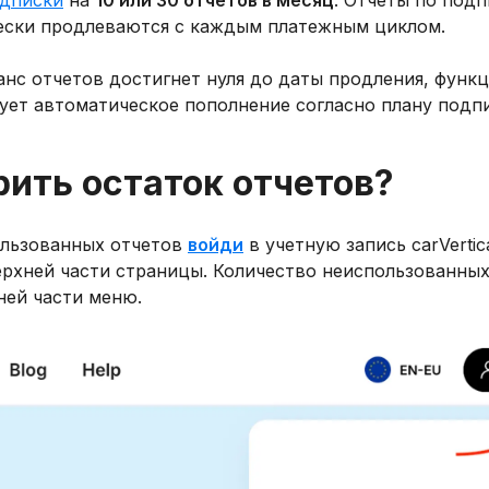
одписки
на
10 или 30 отчетов в месяц
. Отчеты по под
чески продлеваются с каждым платежным циклом.
ланс отчетов достигнет нуля до даты продления, функ
ует автоматическое пополнение согласно плану подпи
рить остаток отчетов?
ользованных отчетов
войди
в учетную запись carVertic
ерхней части страницы. Количество неиспользованных
ней части меню.