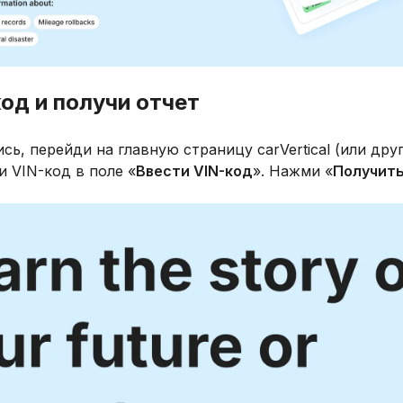
код и получи отчет
сь, перейди на главную страницу carVertical (или др
и VIN-код в поле «
Ввести VIN-код
». Нажми «
Получить