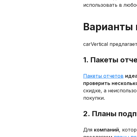
использовать в любо
Варианты 
carVertical предлага
1. Пакеты отч
Пакеты отчетов
идеа
проверить нескольк
скидке, а неиспольз
покупки.
2. Планы под
Для
компаний
, кото