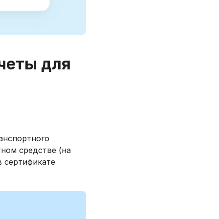
четы для
анспортного
тном средстве (на
в сертификате