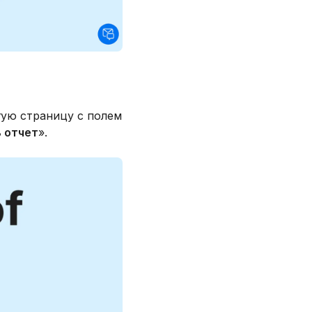
угую страницу с полем
 отчет
».