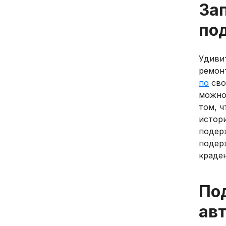
За
по
Удиви
ремон
по
сво
можно
том, ч
истор
подерж
подер
краде
Под
ав