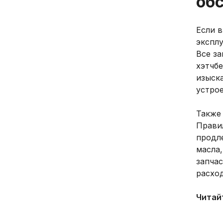
об
Если в
экспл
Все за
хэтчб
изыск
устро
Также
Прави
продл
масла,
запча
расхо
Читай