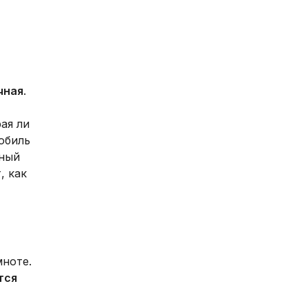
чная
.
ая ли
обиль
нный
, как
ноте.
тся