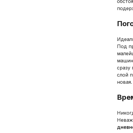
обстоя
подер
Пог
Идеал
Под п
малей
машин
сразу 
слой п
новая.
Вре
Никог
Неваж
дневн