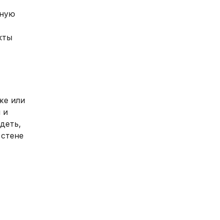
нную
кты
же или
 и
деть,
 стене