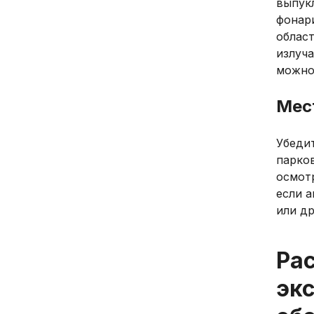
выпук
фонар
област
излуча
можно
Мес
Убеди
парков
осмотр
если 
или др
Рас
эк