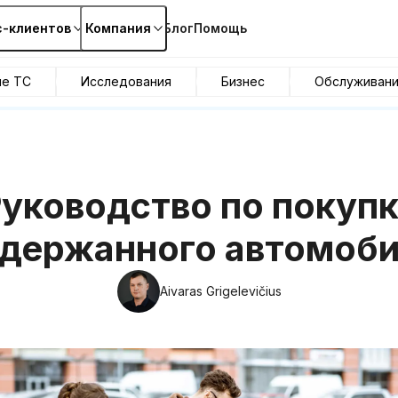
с-клиентов
Компания
Блог
Помощь
ие ТС
Исследования
Бизнес
Обслуживан
уководство по покуп
держанного автомоб
Aivaras Grigelevičius