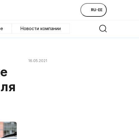
RU-EE
ие
Новости компании
16.05.2021
ке
иля