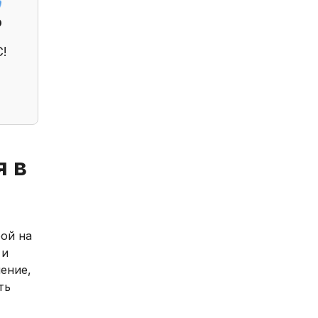
?
С!
я в
ой на
 и
ение,
ть