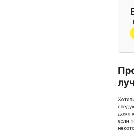
П
Пр
лу
Хотел
следу
даже 
если 
некот