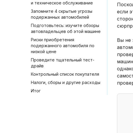
и техническое обслуживание
Поскол
Запомните 4 скрытые угрозы
если э
подержанных автомобилей
сторо
Подготовьтесь: изучите обзоры
сюрпр
автовладельцев об этой машине
Риски приобретения
Вы не
подержанного автомобиля по
автомо
низкой цене
прове
Проведите тщательный тест-
машин
драйв
однак
Контрольный список покупателя
самост
Налоги, сборы и другие расходы
прове
Итог