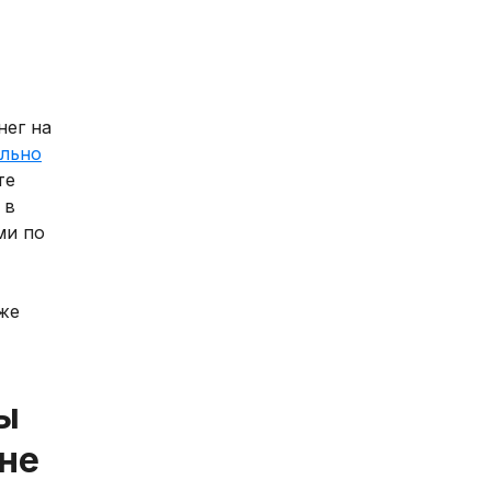
нег на
ельно
те
 в
ми по
же
ры
не