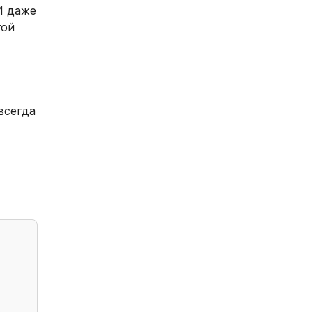
И даже
гой
всегда