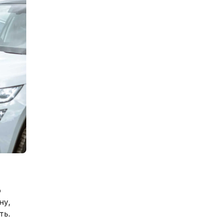
о
ну,
ть.