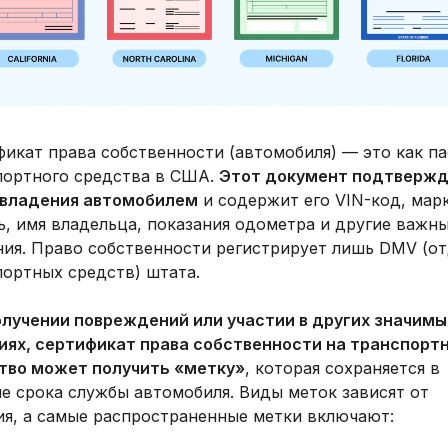
икат права собственности (автомобиля) — это как п
портного средства в США.
Этот документ подтверж
 владения автомобилем
и содержит его VIN-код, мар
, имя владельца, показания одометра и другие важн
ния. Право собственности регистрирует лишь DMV (о
портных средств) штата.
олучении повреждений или участии в других значимы
иях, сертификат права собственности на транспорт
тво может получить «метку»
, которая сохраняется в
е срока службы автомобиля. Виды меток зависят от
ия, а самые распространенные метки включают: