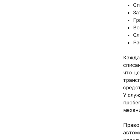
Сп
За
Гр
Во
Сл
Ра
Кажда
списа
что ц
транс
средс
У слу
пробег
механ
Право 
автомо