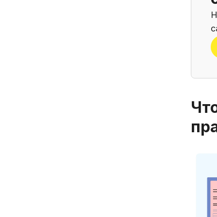
Н
c
Что
пр