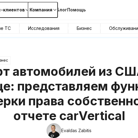
с-клиентов
Компания
Блог
Помощь
ие ТС
Исследования
Бизнес
Обслуживан
знес
т автомобилей из СШ
е: представляем фу
ерки права собственно
отчете carVertical
Evaldas Zabitis