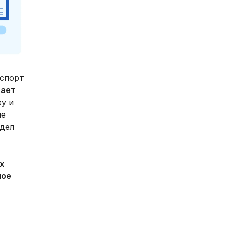
аспорт
дает
ку и
ые
тдел
х
ное