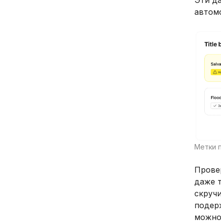
Эти д
автом
Метки п
Прове
даже т
скруч
подерж
можно 