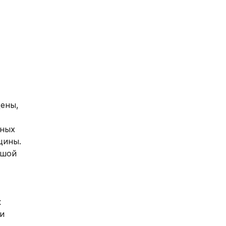
ены,
тных
щины.
ьшой
к
ли