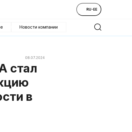
RU-EE
ие
Новости компании
08.07.2024
А стал
нкцию
сти в