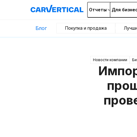
Отчеты
Для бизне
Блог
Покупка и продажа
Лучш
Новости компании
Би
Импор
прощ
пров