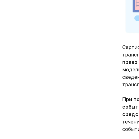
Сертиф
транс
право
модель
сведе
транс
При п
событ
средс
течени
событ