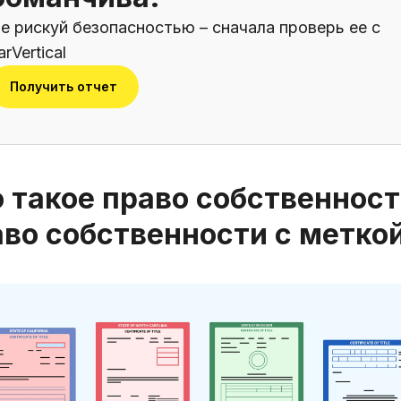
е рискуй безопасностью – сначала проверь ее с
arVertical
Получить отчет
 такое право собственност
аво собственности с метко