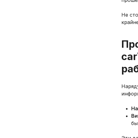
проше
Не сто
крайн
Пр
car
ра
Наряду
инфор
На
Ви
бы