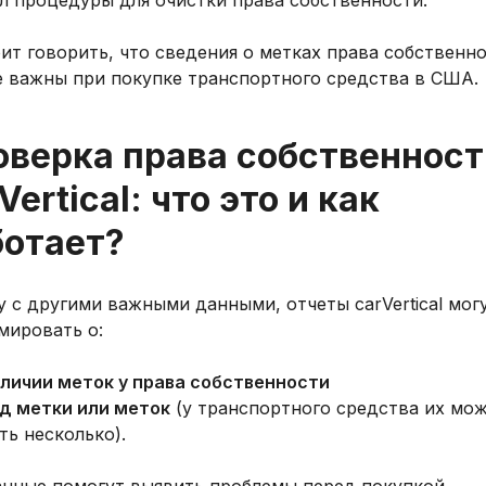
л процедуры для очистки права собственности.
ит говорить, что сведения о метках права собственн
е важны при покупке транспортного средства в США.
оверка права собственност
Vertical: что это и как
ботает?
 с другими важными данными, отчеты carVertical мог
мировать о:
личии меток у права собственности
д метки или меток
(у транспортного средства их мо
ть несколько).