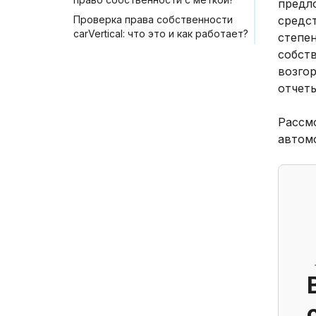
предл
Проверка права собственности
средс
carVertical: что это и как работает?
степен
собств
возгор
отчеты
Рассм
автом