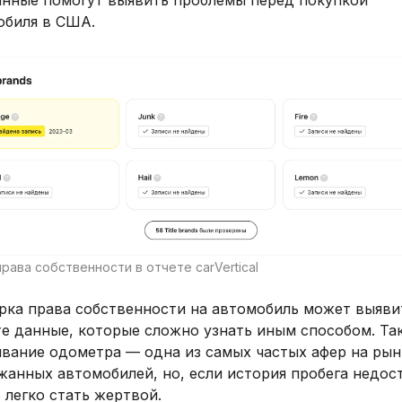
анные помогут выявить проблемы перед покупкой
обиля в США.
рава собственности в отчете carVertical
рка права собственности на автомобиль может выяви
е данные, которые сложно узнать иным способом. Так
ивание одометра — одна из самых частых афер на рын
анных автомобилей, но, если история пробега недос
легко стать жертвой.