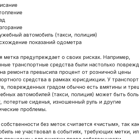
исание
топление
ад
згорание
ужебный автомобиль (такси, полиция)
схождение показаний одометра
я метка предупреждает о своих рисках. Например,
нные транспортные средства были настолько поврежд
ена ремонта превысила процент от розничной цены
портного средства в рамках юрисдикции. У транспор
тв, поврежденных градом обычно есть вмятины и тре
жебных автомобилей (такси, полиция) может быть бол
, потертые сиденья, изношенный руль и другие
ические проблемы.
собственности без меток считается «чистым», так ка
биль не участвовал в событиях, требующих метки, и