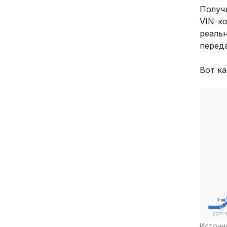
Получи
VIN-к
реальн
перед
Вот ка
Источни