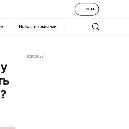
RU-EE
ие
Новости компании
02.10.2023
/у
ть
?