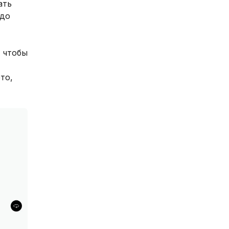
ать
здо
, чтобы
то,