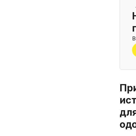
В
При
ис
дл
од