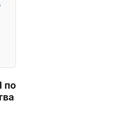
l по
тва