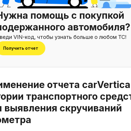
Нужна помощь с покупкой
подержанного автомобиля?
веди VIN-код, чтобы узнать больше о любом ТС!
Получить отчет
менение отчета carVertica
тории транспортного средс
я выявления скручиваний
ометра