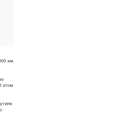
000 км.
во
б этом
рутили
о