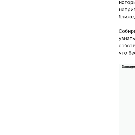
истор
неприя
ближе,
Собира
узнать
собст
что б