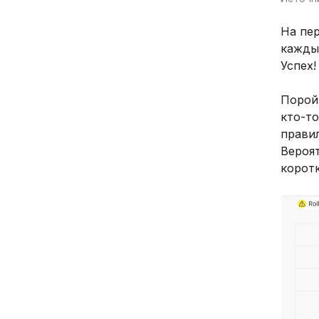
На пер
каждым
Успех!
Порой
кто-то
прави
Вероя
коротк