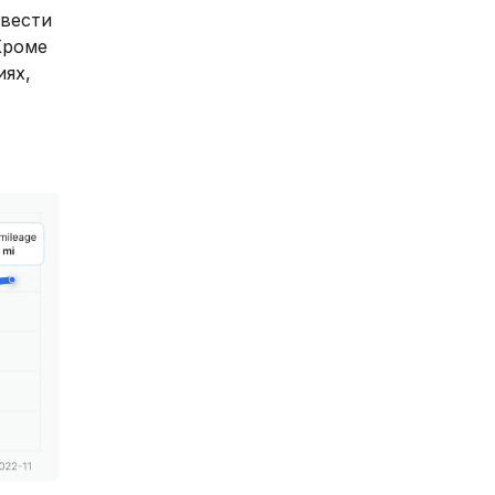
ввести
Кроме
иях,