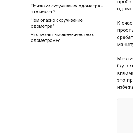
пробе
Признаки скручивания одометра –
одоме
что искать?
Чем опасно скручивание
К сча
одометра?
прост
Что значит «мошенничество с
срабат
одометром»?
манип
Многи
б/у ав
килом
это пр
избеж