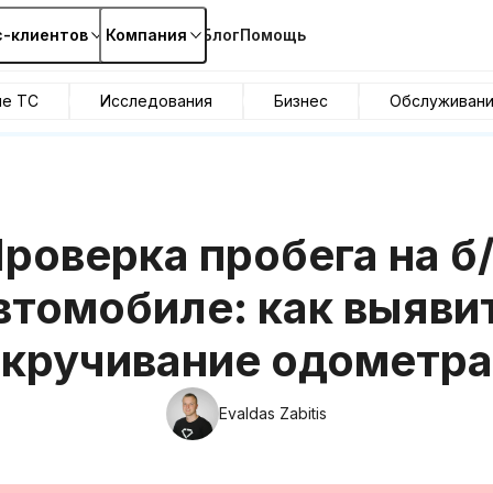
с-клиентов
Компания
Блог
Помощь
ие ТС
Исследования
Бизнес
Обслуживан
роверка пробега на б
втомобиле: как выяви
скручивание одометра
Evaldas Zabitis