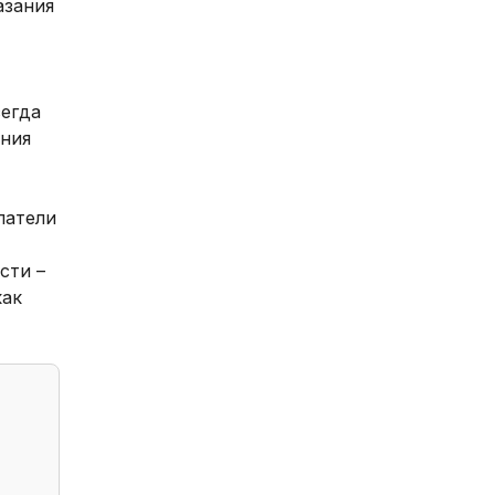
азания
сегда
ения
патели
сти –
как