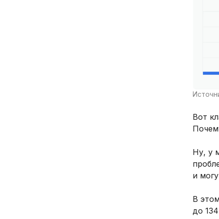
Источни
Вот кл
Почему
Ну, у
пробл
и могу
В этом
до 134