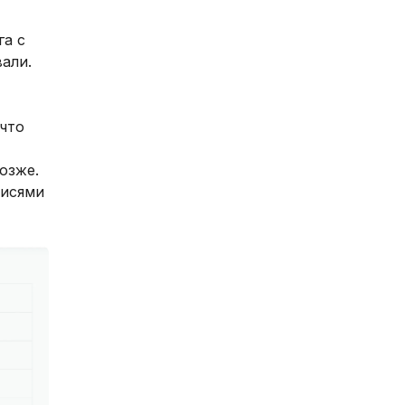
га с
али.
что
озже.
писями