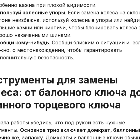
обенно важна при плохой видимости.
пользуй колесные упоры
. Если замена колеса на скло
лоне неизбежна, используй колесные упоры или найди
льшие камни или кирпичи, чтобы блокировать колеса 
рошо накачанными шинами.
общи кому-нибудь
. Сообщи близким о ситуации и, ес
жно, о местонахождении, чтобы гарантировать
полнительную безопасность.
струменты для замены
еса: от балонного ключа д
инного торцевого ключа
ала работы убедись, что под рукой есть нужные
ументы.
Основное трио включает домкрат, баллонны
ечно же, запаску
. Домкраты и баллонные ключи обыч