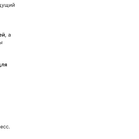
ыдущий
ей
, а
ы
для
есс.