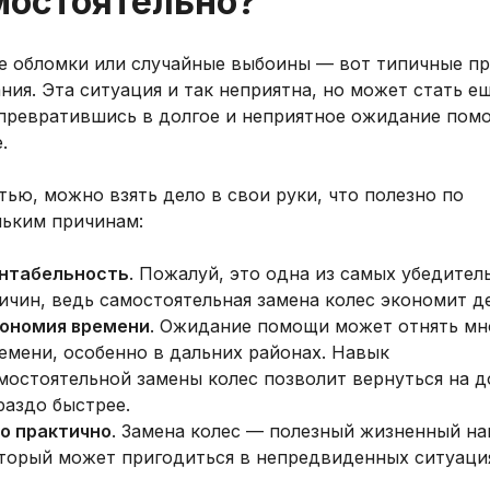
мостоятельно?
е обломки или случайные выбоины — вот типичные п
ния. Эта ситуация и так неприятна, но может стать е
 превратившись в долгое и неприятное ожидание пом
.
тью, можно взять дело в свои руки, что полезно по
льким причинам:
нтабельность
. Пожалуй, это одна из самых убедител
ичин, ведь самостоятельная замена колес экономит де
ономия времени
. Ожидание помощи может отнять мн
емени, особенно в дальних районах. Навык
мостоятельной замены колес позволит вернуться на д
раздо быстрее.
о практично
. Замена колес — полезный жизненный на
торый может пригодиться в непредвиденных ситуаци