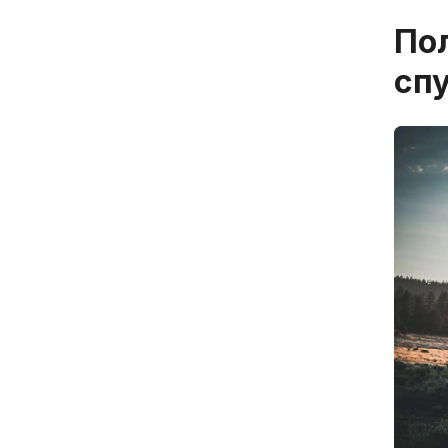
По
сп