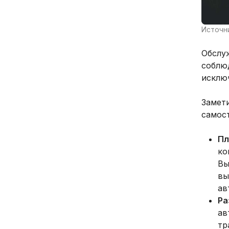
Источни
Обслу
соблю
исклю
Замети
самост
Пл
ко
Вы
вы
ав
Ра
ав
тр