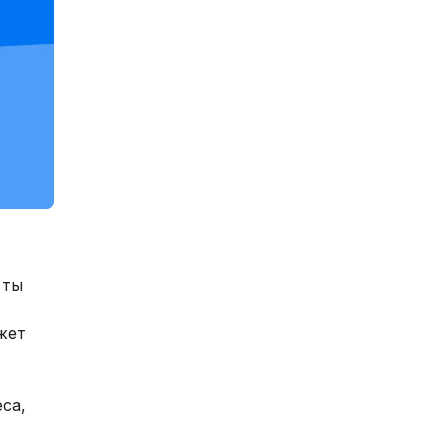
 ты
жет
са,