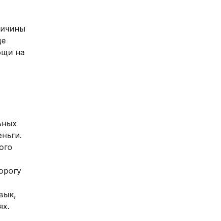
ричины
ще
ощи на
ьных
ньги.
ого
орогу
вык,
ях.