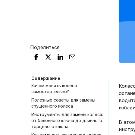
Поделиться
:
Содержание
Зачем менять колесо
Колесо
самостоятельно?
остане
Полезные советы для замены
водит
спущенного колеса
избави
Инструменты для замены колеса:
от балонного ключа до длинного
В это
торцевого ключа
инстр
Как поменять спущенное колесо