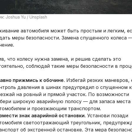
к: Joshua Yu / Unsplash
живание автомобиля может быть простым и легким, е
дать меры безопасности. Замена спущенного колеса —
чение.
в, что колесу нужна замена, и решив сделать это
оятельно, соблюдай такие меры безопасности в проц
авно прижмись к обочине
. Избегай резких маневров, 
нтроль давления в шинах предупредил о спущенном к
езжай на ровный и прямой участок. По возможности
бери широкую аварийную полосу — для запаса места
томобилем и проезжающим транспортом.
змести знак аварийной остановки
. Установи позади
томобиля светоотражающий треугольник, предупреж
анспорт об экстренной остановке. Эта мера безопасн