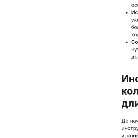
ос
Ис
ук
бо
хо
Со
ну
до
Ин
кол
дл
До нач
инстр
и, кон