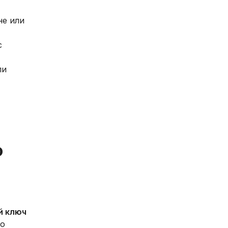
не или
с
ли
о
й ключ
но