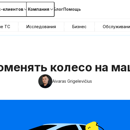
с-клиентов
Компания
Блог
Помощь
ие ТС
Исследования
Бизнес
Обслуживан
оменять колесо на м
Aivaras Grigelevičius