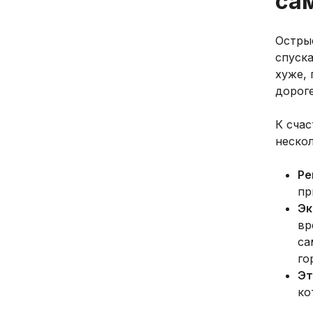
са
Остры
спуска
хуже,
дороге
К счас
неско
Ре
пр
Эк
вр
са
го
Эт
ко