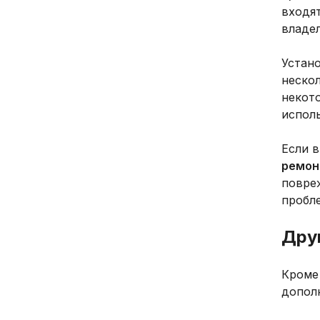
входя
владел
Устан
неско
некот
исполь
Если в
ремон
повре
пробл
Дру
Кроме
допол