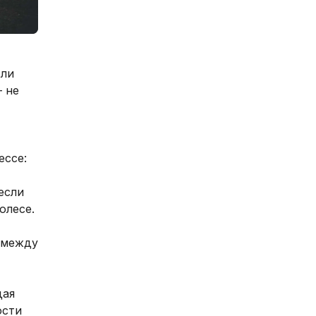
сли
 не
ессе:
если
олесе.
 между
дая
ости