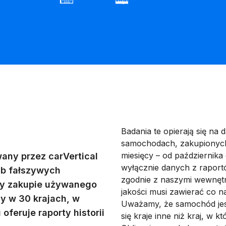
Badania te opierają się na
samochodach, zakupionych
miesięcy – od października
any przez carVertical
wyłącznie danych z raportó
ub fałszywych
zgodnie z naszymi wewnętr
rzy zakupie używanego
jakości musi zawierać co na
y w 30 krajach, w
Uważamy, że samochód jest 
oferuje raporty historii
się kraje inne niż kraj, w 