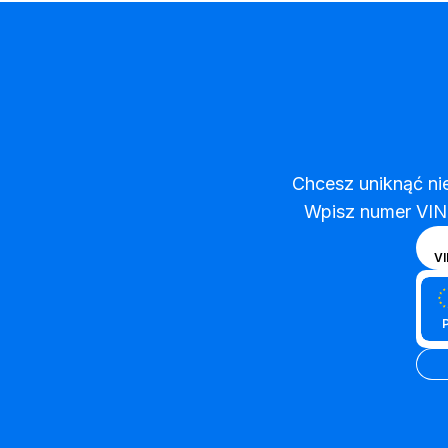
Chcesz uniknąć ni
Wpisz numer VIN 
Wyb
T
VI
wpr
Wpis
spo
num
tabl
reje