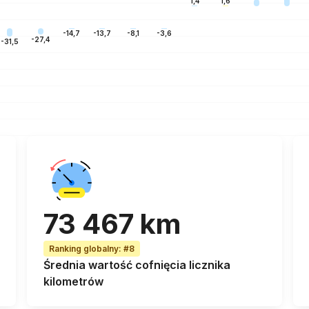
1,6
1,4
-3,6
-8,1
-13,7
-14,7
-27,4
-31,5
73 467 km
Ranking globalny
:
#8
Średnia wartość cofnięcia licznika
kilometrów