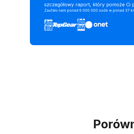
szczegółowy raport, który pomoże Ci 
Zaufało nam ponad 6 000 000 osób w ponad 37 kr
Porówn