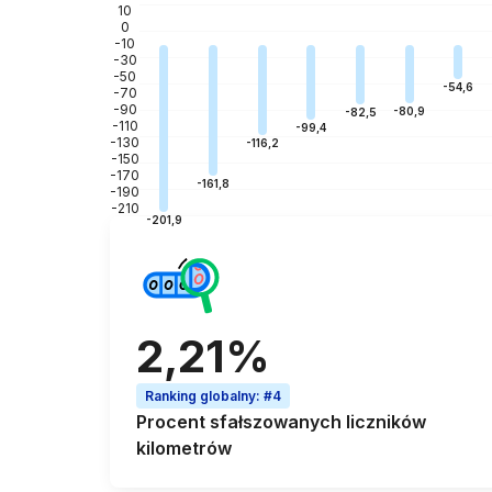
10
0
-10
-30
-50
-54,6
-70
-90
-80,9
-82,5
-110
-99,4
-130
-116,2
-150
-170
-161,8
-190
-210
-201,9
2,21%
Ranking globalny
:
#4
Procent
sfałszowanych liczników
kilometrów