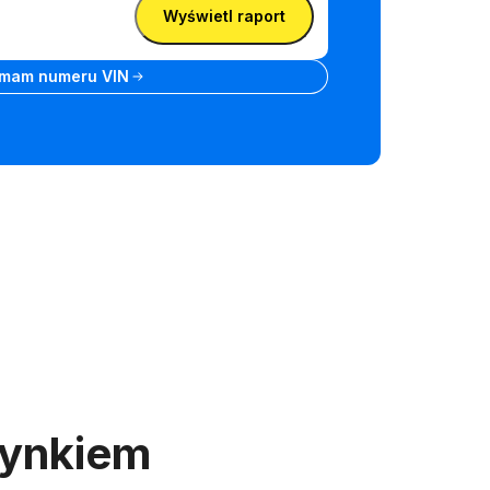
Wyświetl raport
cę rejestracyją
 mam numeru VIN
rynkiem