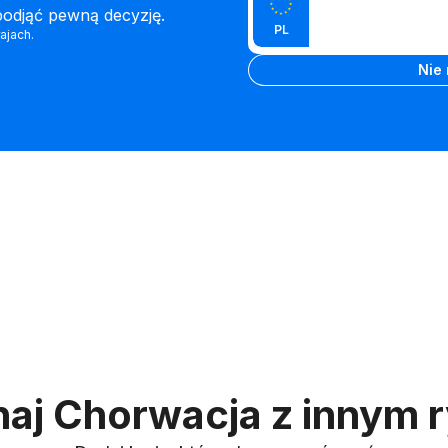
Wpisz
podjąć pewną decyzję.
numeru VIN i
PL
tablicę
ajach.
tablicy
Wpisz tabli
rejestracyją
rejestracyjnej
Nie
aj Chorwacja z innym 