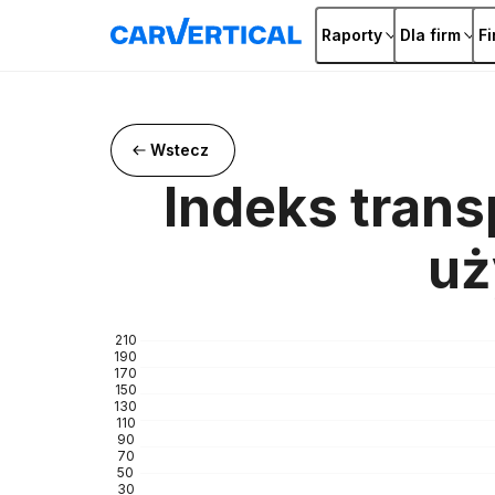
Raporty
Dla firm
F
Wstecz
Indeks tran
uż
210
190
170
150
130
110
90
70
50
30