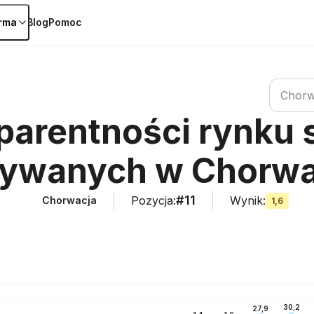
irma
Blog
Pomoc
Szukaj kr
Chorw
sparentności rynk
ywanych w Chorwa
#11
Pozycja
:
Wynik
:
Chorwacja
1,6
30,2
27,9