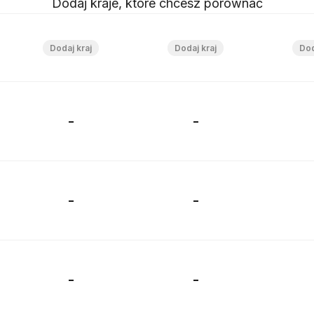
Dodaj kraje, które chcesz porównać
-
-
-
-
-
-