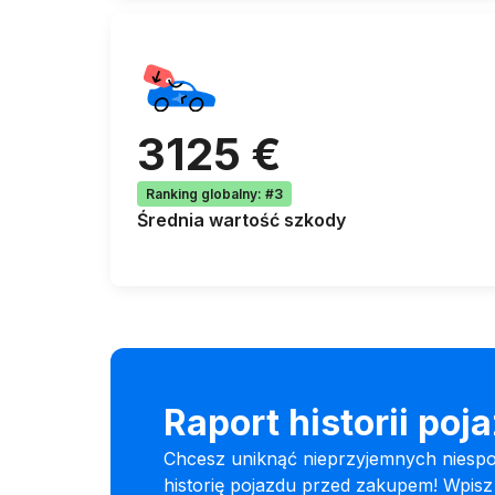
3125 €
Ranking globalny
:
#3
Średnia
wartość szkody
Raport historii poj
Chcesz uniknąć nieprzyjemnych niesp
historię pojazdu przed zakupem! Wpis