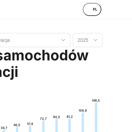
PL
aju
Szukaj kraju
acja
2025
u samochodów
cji
148,5
106,9
81,2
80,5
72,7
51,6
46,5
34,7