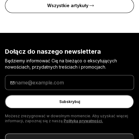
Wszystkie artykuły
Dołącz do naszego newslettera
Będziemy informować Cię na bieżąco o ekscytujących
nowościach, przydatnych treściach i promocjach.
Wpisz
adres
e-
mail
Subskrybuj
Możesz zrezygnować w dowolnym momencie. Aby uzyskać więcej
informacji, zapoznaj się z naszą
Polityką prywatności.