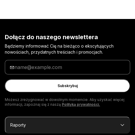
Dołącz do naszego newslettera
Będziemy informować Cię na bieżąco o ekscytujących
nowościach, przydatnych treściach i promocjach.
Wpisz
adres
e-
mail
Subskrybuj
Możesz zrezygnować w dowolnym momencie. Aby uzyskać więcej
informacji, zapoznaj się z naszą
Polityką prywatności.
Raporty