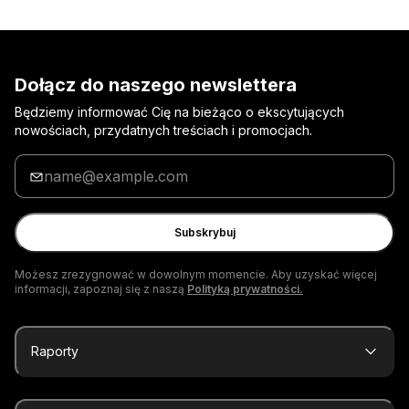
Dołącz do naszego newslettera
Będziemy informować Cię na bieżąco o ekscytujących
nowościach, przydatnych treściach i promocjach.
Wpisz
adres
e-
mail
Subskrybuj
Możesz zrezygnować w dowolnym momencie. Aby uzyskać więcej
informacji, zapoznaj się z naszą
Polityką prywatności.
Raporty