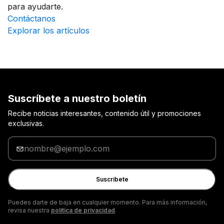
para ayudarte.
Contáctanos
Explorar los artículos
Suscríbete a nuestro boletín
Recibe noticias interesantes, contenido útil y promociones
exclusivas.
Ingrese
tu
correo
electrónico
Suscríbete
Puedes darte de baja en cualquier momento. Para más información,
revisa nuestra
política de privacidad
.