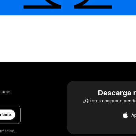
Descarga n
ciones
¿Quieres comprar o vender
ríbete
A
ormación,