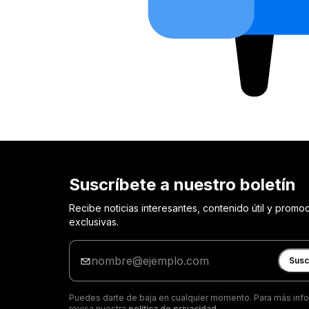
Suscríbete a nuestro boletín
Recibe noticias interesantes, contenido útil y promo
exclusivas.
Ingrese
tu
Susc
correo
electrónico
Puedes darte de baja en cualquier momento. Para más inf
revisa nuestra
política de privacidad
.