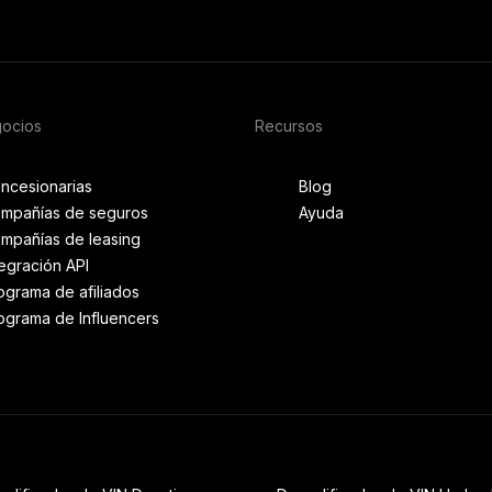
gocios
Recursos
ncesionarias
Blog
mpañías de seguros
Ayuda
mpañías de leasing
tegración API
ograma de afiliados
ograma de Influencers