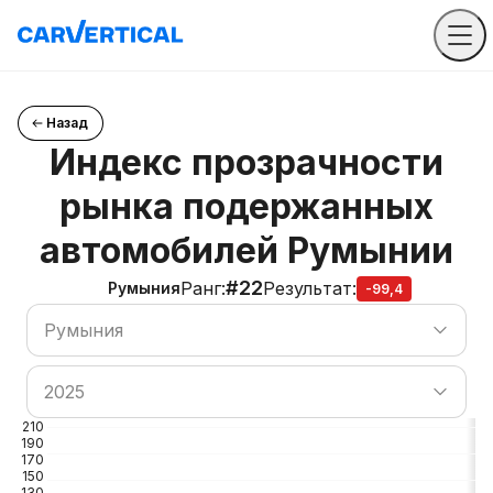
Назад
Индекс прозрачности
рынка подержанных
автомобилей Румынии
#22
Ранг
:
Результат
:
Румыния
-99,4
Поиск по странам
Румыния
Поиск по странам
2025
210
190
170
150
130