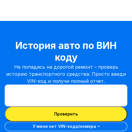
История авто по ВИН
коду
Не попадись на дорогой ремонт – проверь
историю транспортного средства. Просто введи
VIN-код и получи полный отчет.
Ввести VIN-код
Ввести
VIN-
Ввести VIN-код
код
Проверить
У меня нет VIN-кода/номера