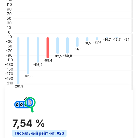
110
90
70
50
30
10
0
-10
-3
-8,1
-13,7
-14,7
-30
-27,4
-31,5
-50
-54,6
-70
-90
-80,9
-82,5
-110
-99,4
-130
-116,2
-150
-170
-161,8
-190
-210
-201,9
7,54 %
Глобальный рейтинг
:
#23