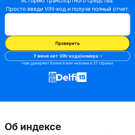
историю транспортного средства.

Просто введи VIN-код и получи полный отчет.
Ввести VIN-код
Ввести
VIN-
Ввести VIN-код
код
Проверить
У меня нет VIN-кода/номера
Нам доверяют более 6 млн человек в 37 странах
Об индексе