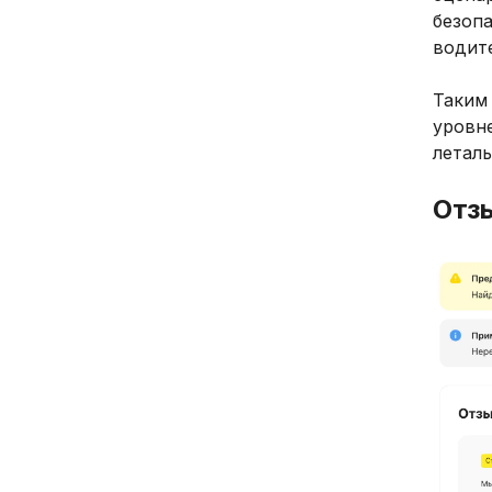
безоп
водит
Таким
уровн
леталь
Отз