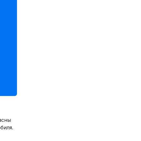
асны
биля.