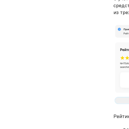
средс
из тр
Рейти