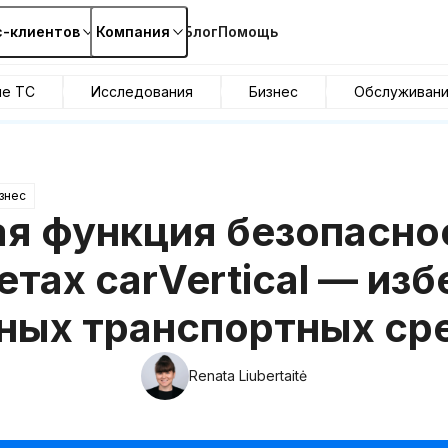
с-клиентов
Компания
Блог
Помощь
ие ТС
Исследования
Бизнес
Обслуживан
знес
я функция безопасно
етах carVertical — изб
ных транспортных ср
Renata Liubertaitė