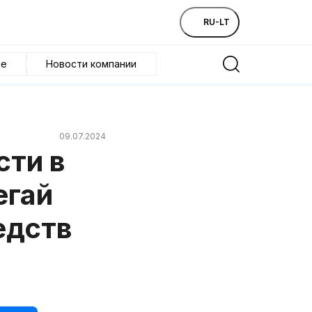
RU-LT
ие
Новости компании
09.07.2024
сти в
егай
едств