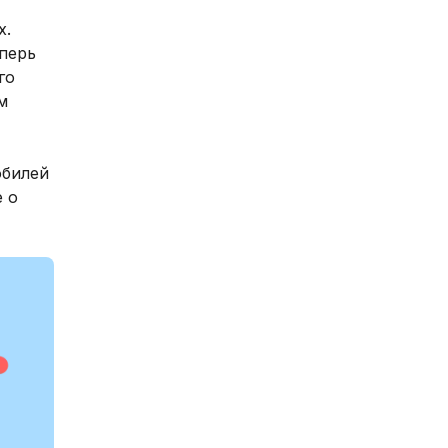
х.
перь
го
м
обилей
е о