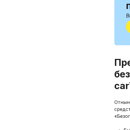
В
Пр
без
car
Отнын
средс
«Безо