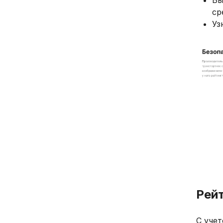
Бы
ср
Уз
Рей
С учет