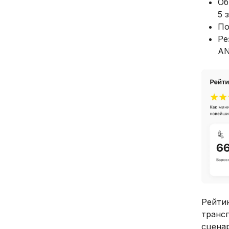
Об
5 
По
Ре
AN
Рейти
транс
сцена