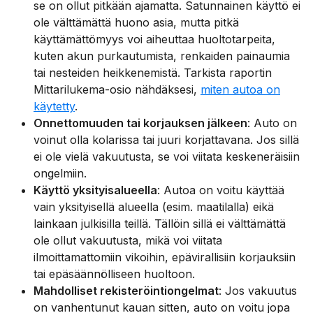
se on ollut pitkään ajamatta. Satunnainen käyttö ei
ole välttämättä huono asia, mutta pitkä
käyttämättömyys voi aiheuttaa huoltotarpeita,
kuten akun purkautumista, renkaiden painaumia
tai nesteiden heikkenemistä. Tarkista raportin
Mittarilukema-osio nähdäksesi,
miten autoa on
käytetty
.
Onnettomuuden tai korjauksen jälkeen
: Auto on
voinut olla kolarissa tai juuri korjattavana. Jos sillä
ei ole vielä vakuutusta, se voi viitata keskeneräisiin
ongelmiin.
Käyttö yksityisalueella
: Autoa on voitu käyttää
vain yksityisellä alueella (esim. maatilalla) eikä
lainkaan julkisilla teillä. Tällöin sillä ei välttämättä
ole ollut vakuutusta, mikä voi viitata
ilmoittamattomiin vikoihin, epävirallisiin korjauksiin
tai epäsäännölliseen huoltoon.
Mahdolliset rekisteröintiongelmat
: Jos vakuutus
on vanhentunut kauan sitten, auto on voitu jopa