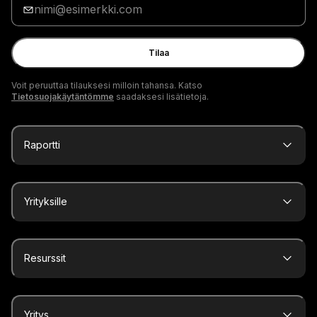
sähköpostiosoitteesi
Tilaa
Voit peruuttaa tilauksesi milloin tahansa. Katso
Tietosuojakäytäntömme
saadaksesi lisätietoja.
Raportti
Yrityksille
Resurssit
Yritys