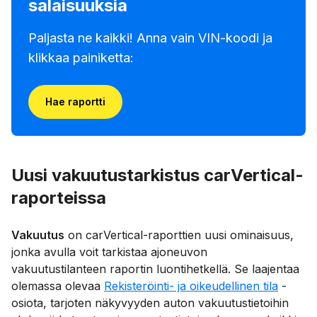
salaisuuksia
Paljasta ne kaikki! Anna vain VIN-koodi ja
klikkaa painiketta:
Hae raportti
Uusi vakuutustarkistus carVertical-
raporteissa
Vakuutus
on carVertical-raporttien uusi ominaisuus,
jonka avulla voit tarkistaa ajoneuvon
vakuutustilanteen raportin luontihetkellä. Se laajentaa
olemassa olevaa
Rekisteröinti- ja oikeudellinen tila
-
osiota, tarjoten näkyvyyden auton vakuutustietoihin