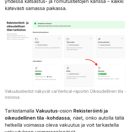
yhdessä katsastus- ja romutustietojen kanssa – kaikki
kätevästi samassa paikassa.
Vakuutustiedot näkyvät carVertical-raportin Oikeudellinen tila -
osiossa.
Tarkistamalla
Vakuutus
-osion
Rekisteröinti ja
oikeudellinen tila -kohdassa
, näet, onko autolla tällä
hetkellä voimassa oleva vakuutus ja voit tarkastella
vakuutuksen voimassaolopäiviä.