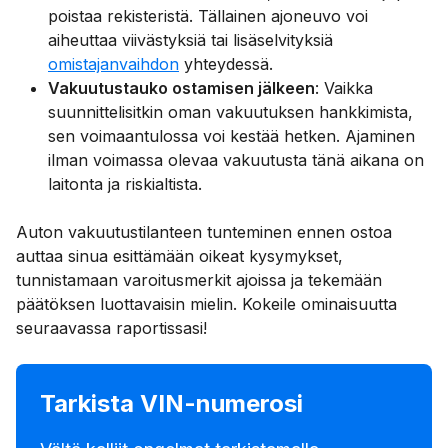
poistaa rekisteristä. Tällainen ajoneuvo voi
aiheuttaa viivästyksiä tai lisäselvityksiä
omistajanvaihdon
yhteydessä.
Vakuutustauko ostamisen jälkeen
: Vaikka
suunnittelisitkin oman vakuutuksen hankkimista,
sen voimaantulossa voi kestää hetken. Ajaminen
ilman voimassa olevaa vakuutusta tänä aikana on
laitonta ja riskialtista.
Auton vakuutustilanteen tunteminen ennen ostoa
auttaa sinua esittämään oikeat kysymykset,
tunnistamaan varoitusmerkit ajoissa ja tekemään
päätöksen luottavaisin mielin. Kokeile ominaisuutta
seuraavassa raportissasi!
Tarkista VIN-numerosi