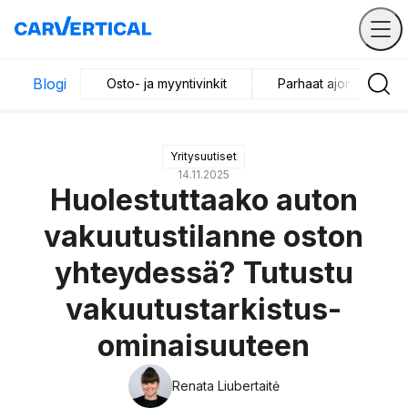
Blogi
Osto- ja myyntivinkit
Parhaat ajoneuvot
Yritysuutiset
14.11.2025
Huolestuttaako auton
vakuutustilanne oston
yhteydessä? Tutustu
vakuutustarkistus-
ominaisuuteen
Renata Liubertaitė