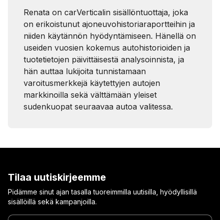
Renata on carVerticalin sisällöntuottaja, joka
on erikoistunut ajoneuvohistoriaraportteihin ja
niiden käytännön hyödyntämiseen. Hänellä on
useiden vuosien kokemus autohistorioiden ja
tuotetietojen päivittäisestä analysoinnista, ja
hän auttaa lukijoita tunnistamaan
varoitusmerkkejä käytettyjen autojen
markkinoilla sekä välttämään yleiset
sudenkuopat seuraavaa autoa valitessa.
Tilaa uutiskirjeemme
Pidämme sinut ajan tasalla tuoreimmilla uutisilla, hyödyllisillä
sisällöillä sekä kampanjoilla.
Anna