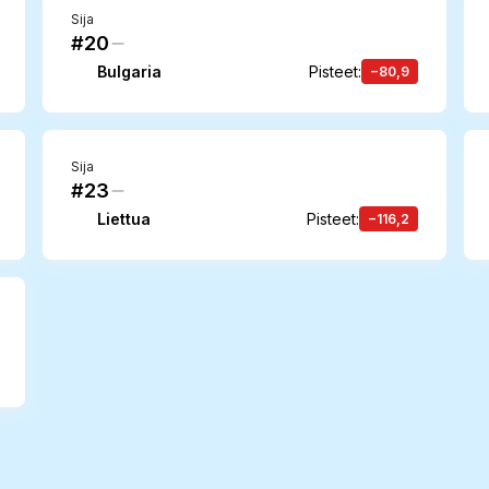
Sija
#20
Bulgaria
Pisteet
:
−80,9
Sija
#23
Liettua
Pisteet
:
−116,2