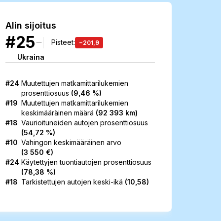
Alin sijoitus
#25
Pisteet
:
−201,9
Ukraina
#24
Muutettujen matkamittarilukemien
prosenttiosuus
(
9,46 %
)
#19
Muutettujen matkamittarilukemien
keskimääräinen
määrä
(
92 393 km
)
#18
Vaurioituneiden autojen
prosenttiosuus
(
54,72 %
)
#10
Vahingon keskimääräinen arvo
(
3 550 €
)
#24
Käytettyjen tuontiautojen
prosenttiosuus
(
78,38 %
)
#18
Tarkistettujen autojen
keski-ikä
(
10,58
)