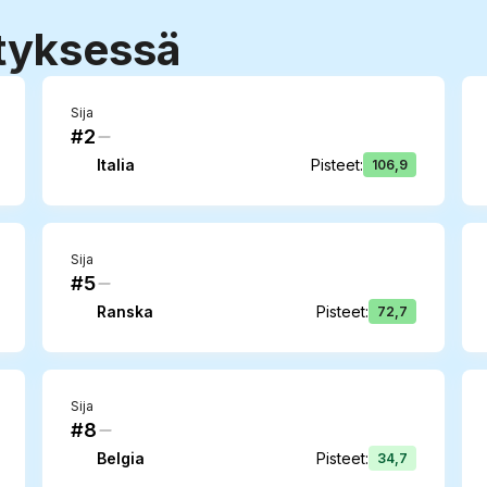
styksessä
Sija
#2
Italia
Pisteet
:
106,9
Sija
#5
Ranska
Pisteet
:
72,7
Sija
#8
Belgia
Pisteet
:
34,7