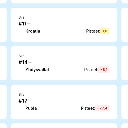
Sija
#11
Kroatia
Pisteet
:
1,6
Sija
#14
Yhdysvallat
Pisteet
:
−8,1
Sija
#17
Puola
Pisteet
:
−27,4