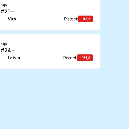
Sija
#21
Viro
Pisteet
:
−82,5
Sija
#24
Latvia
Pisteet
:
−161,8