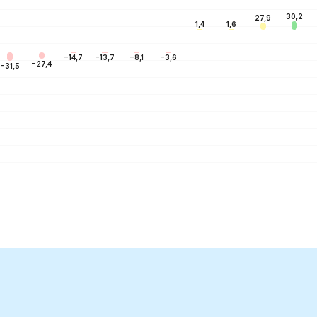
30,2
27,9
1,6
1,4
−3,6
−8,1
−13,7
−14,7
−27,4
−31,5