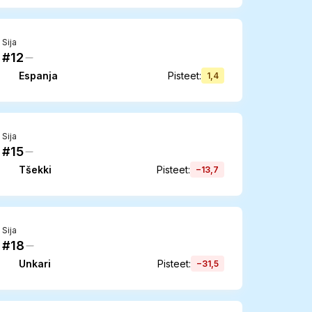
Sija
#12
Espanja
Pisteet
:
1,4
Sija
#15
Tšekki
Pisteet
:
−13,7
Sija
#18
Unkari
Pisteet
:
−31,5