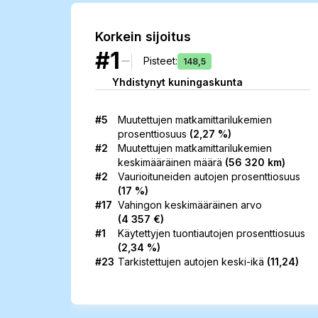
Korkein sijoitus
#1
Pisteet
:
148,5
Yhdistynyt kuningaskunta
#5
Muutettujen matkamittarilukemien
prosenttiosuus
(
2,27 %
)
#2
Muutettujen matkamittarilukemien
keskimääräinen
määrä
(
56 320 km
)
#2
Vaurioituneiden autojen
prosenttiosuus
(
17 %
)
#17
Vahingon keskimääräinen arvo
(
4 357 €
)
#1
Käytettyjen tuontiautojen
prosenttiosuus
(
2,34 %
)
#23
Tarkistettujen autojen
keski-ikä
(
11,24
)