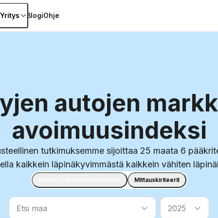
Yritys
Blogi
Ohje
yjen autojen mark
avoimuusindeksi
steellinen tutkimuksemme sijoittaa 25 maata 6 pääkrit
ella kaikkein läpinäkyvimmästä kaikkein vähiten läpin
Maiden paremmuusjärjestys
Mittauskiriteerit
Etsi maa
Etsi maa
Etsi maa
2025