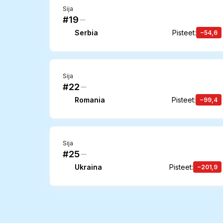
Sija
#19
Serbia
Pisteet
:
−54,6
Sija
#22
Romania
Pisteet
:
−99,4
Sija
#25
Ukraina
Pisteet
:
−201,9