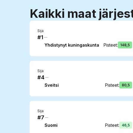
Kaikki maat järje
Sija
#1
Yhdistynyt kuningaskunta
Pisteet
:
148,5
Sija
#4
Sveitsi
Pisteet
:
80,5
Sija
#7
Suomi
Pisteet
:
46,5