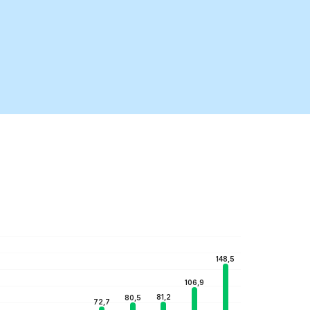
148,5
106,9
81,2
80,5
72,7