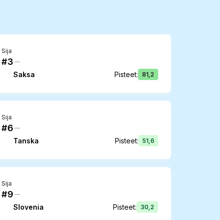
Sija
#3
Saksa
Pisteet
:
81,2
Sija
#6
Tanska
Pisteet
:
51,6
Sija
#9
Slovenia
Pisteet
:
30,2