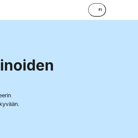
FI
kinoiden
eerin
äkyvään.