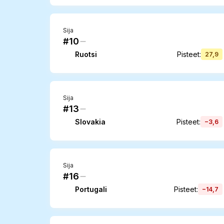
Sija
#10
Ruotsi
Pisteet
:
27,9
Sija
#13
Slovakia
Pisteet
:
−3,6
Sija
#16
Portugali
Pisteet
:
−14,7