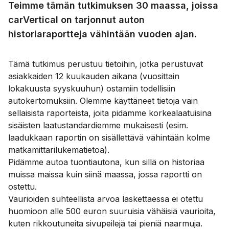
Teimme tämän tutkimuksen 30 maassa, joissa
carVertical on tarjonnut auton
historiaraportteja vähintään vuoden ajan.
Tämä tutkimus perustuu tietoihin, jotka perustuvat
asiakkaiden 12 kuukauden aikana (vuosittain
lokakuusta syyskuuhun) ostamiin todellisiin
autokertomuksiin. Olemme käyttäneet tietoja vain
sellaisista raporteista, joita pidämme korkealaatuisina
sisäisten laatustandardiemme mukaisesti (esim.
laadukkaan raportin on sisällettävä vähintään kolme
matkamittarilukematietoa).
Pidämme autoa tuontiautona, kun sillä on historiaa
muissa maissa kuin siinä maassa, jossa raportti on
ostettu.
Vaurioiden suhteellista arvoa laskettaessa ei otettu
huomioon alle 500 euron suuruisia vähäisiä vaurioita,
kuten rikkoutuneita sivupeilejä tai pieniä naarmuja.