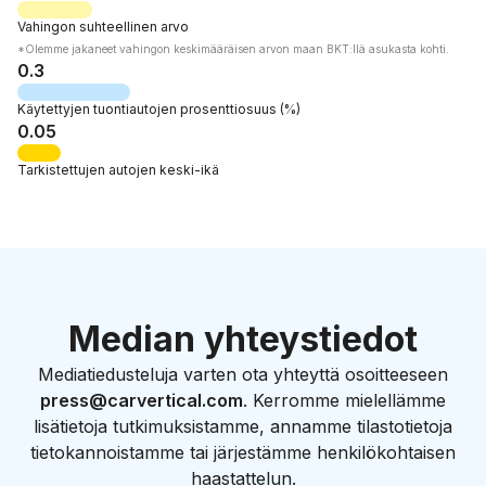
Vahingon suhteellinen arvo
*Olemme jakaneet vahingon keskimääräisen arvon maan BKT:llä asukasta kohti.
0.3
Käytettyjen tuontiautojen
prosenttiosuus
(%)
0.05
Tarkistettujen autojen
keski-ikä
Median yhteystiedot
Mediatiedusteluja varten ota yhteyttä osoitteeseen
press@carvertical.com
. Kerromme mielellämme
lisätietoja tutkimuksistamme, annamme tilastotietoja
tietokannoistamme tai järjestämme henkilökohtaisen
haastattelun.