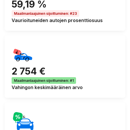
59,19 %
Maailmanlaajuinen sijoittuminen
:
#23
Vaurioituneiden autojen
prosenttiosuus
2 754 €
Maailmanlaajuinen sijoittuminen
:
#1
Vahingon keskimääräinen arvo