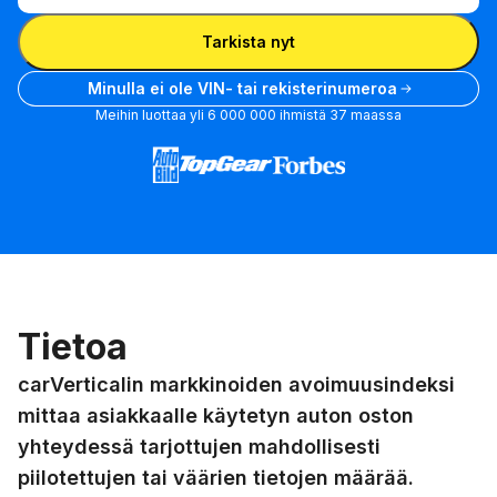
Syötä VIN
Tarkista nyt
Minulla ei ole VIN- tai rekisterinumeroa
Meihin luottaa yli 6 000 000 ihmistä 37 maassa
Tietoa
carVerticalin markkinoiden avoimuusindeksi
mittaa asiakkaalle käytetyn auton oston
yhteydessä tarjottujen mahdollisesti
piilotettujen tai väärien tietojen määrää.