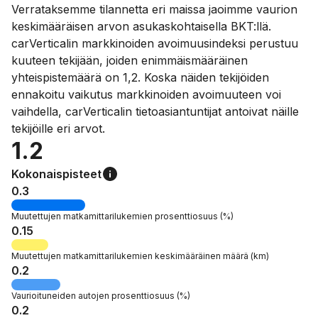
Verrataksemme tilannetta eri maissa jaoimme vaurion
keskimääräisen arvon asukaskohtaisella BKT:llä.
carVerticalin markkinoiden avoimuusindeksi perustuu
kuuteen tekijään, joiden enimmäismääräinen
yhteispistemäärä on 1,2. Koska näiden tekijöiden
ennakoitu vaikutus markkinoiden avoimuuteen voi
vaihdella, carVerticalin tietoasiantuntijat antoivat näille
tekijöille eri arvot.
1.2
Kokonaispisteet
0.3
Muutettujen matkamittarilukemien
prosenttiosuus
(%)
0.15
Muutettujen matkamittarilukemien keskimääräinen
määrä
(km)
0.2
Vaurioituneiden autojen
prosenttiosuus
(%)
0.2