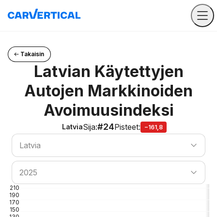
Takaisin
Latvian Käytettyjen
Autojen Markkinoiden
Avoimuusindeksi
#24
Sija
:
Pisteet
:
Latvia
−161,8
Etsi maa
Latvia
Etsi maa
2025
210
190
170
150
130