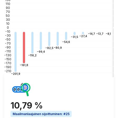
110
90
70
50
30
10
0
-10
−3
−8,1
−13,7
−14,7
-30
−27,4
−31,5
-50
−54,6
-70
-90
−80,9
−82,5
-110
−99,4
-130
−116,2
-150
-170
−161,8
-190
-210
−201,9
10,79 %
Maailmanlaajuinen sijoittuminen
:
#25