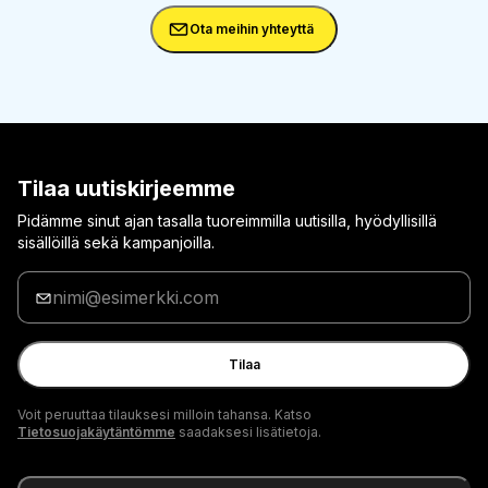
Ota meihin yhteyttä
Tilaa uutiskirjeemme
Pidämme sinut ajan tasalla tuoreimmilla uutisilla, hyödyllisillä
sisällöillä sekä kampanjoilla.
Anna
sähköpostiosoitteesi
Tilaa
Voit peruuttaa tilauksesi milloin tahansa. Katso
Tietosuojakäytäntömme
saadaksesi lisätietoja.