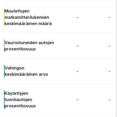
Muutettujen
matkamittarilukemien
-
-
keskimääräinen
määrä
Vaurioituneiden autojen
-
-
prosenttiosuus
Vahingon
-
-
keskimääräinen arvo
Käytettyjen
tuontiautojen
-
-
prosenttiosuus