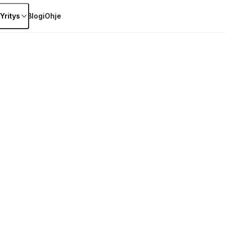
Yritys
Blogi
Ohje