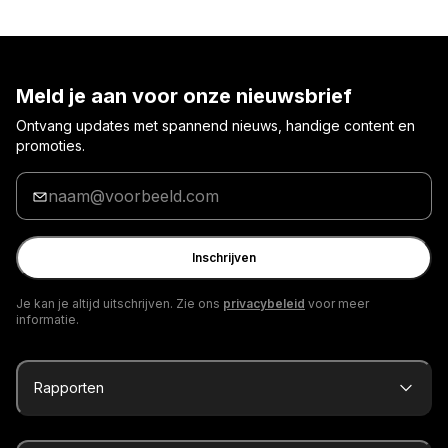
Meld je aan voor onze nieuwsbrief
Ontvang updates met spannend nieuws, handige content en
promoties.
Voer
je
e-
mailadres
Inschrijven
in
Je kan je altijd uitschrijven. Zie ons
privacybeleid
voor meer
informatie.
Rapporten