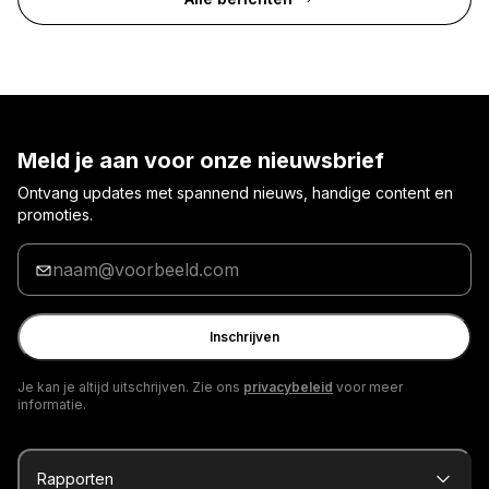
Meld je aan voor onze nieuwsbrief
Ontvang updates met spannend nieuws, handige content en
promoties.
Voer
je
e-
mailadres
Inschrijven
in
Je kan je altijd uitschrijven. Zie ons
privacybeleid
voor meer
informatie.
Rapporten