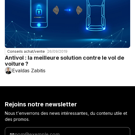
26/09/2019
Conseils achat/vente
Antivol : la meilleure solution contre le vol de
voiture ?
Evaldas Zabitis
Rejoins notre newsletter
Nous t'enverrons des news intéressantes, du contenu utile et
des promos.
Entre