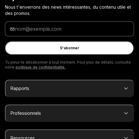
Nous t'enverrons des news intéressantes, du contenu utile et
des promos.
Entre
ton
adresse
e-
S'abonner
mail
Tu peux te désabonner à tout moment. Pour plus de détails, consulte
notre
politique de confidentialité.
Rapports
Professionnels
Ressources