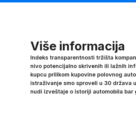
Više informacija
Indeks transparentnosti tržišta kompani
nivo potencijalno skrivenih ili lažnih i
kupcu prilikom kupovine polovnog aut
istraživanje smo sproveli u 30 država u
nudi izveštaje o istoriji automobila bar