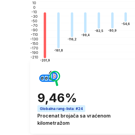
10
0
-10
-30
-50
-54,6
-70
-90
-80,9
-82,5
-110
-99,4
-130
-116,2
-150
-170
-161,8
-190
-210
-201,9
9,46%
Globalna rang-lista
:
#24
Procenat
brojača sa vraćenom
kilometražom