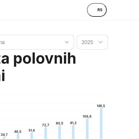
RS
ržavu
Potraži državu
na
2025
ta polovnih
i
148,5
106,9
81,2
80,5
72,7
51,6
46,5
34,7