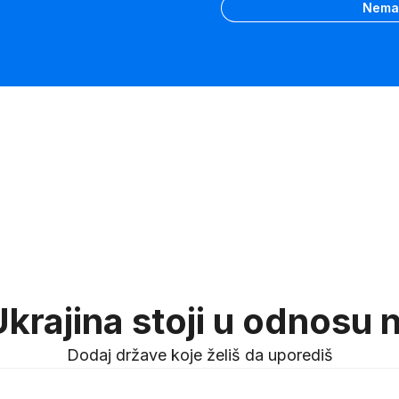
Nemam
krajina stoji u odnosu n
Dodaj države koje želiš da uporediš