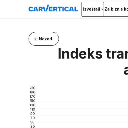
Izveštaji
Za biznis k
Nazad
Indeks tra
210
190
170
150
130
110
90
70
50
30