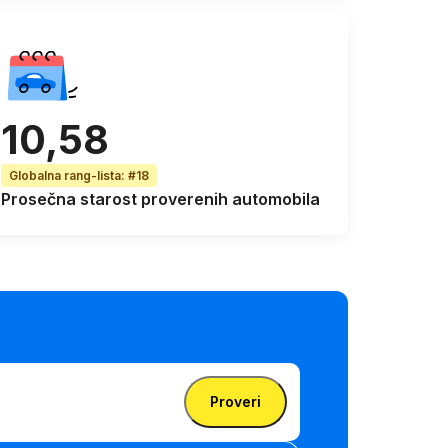
10,58
Globalna rang-lista
:
#18
Prosečna starost
proverenih automobila
Proveri