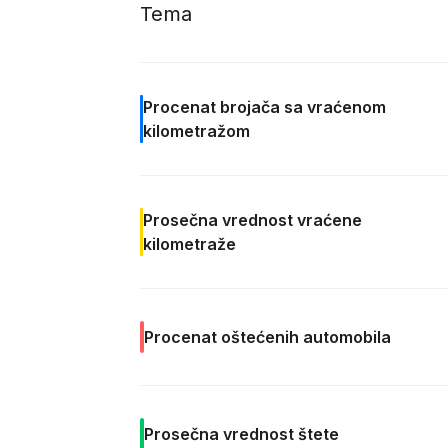
Tema
Procenat
brojača sa vraćenom
kilometražom
Prosečna vrednost vraćene
kilometraže
Procenat
oštećenih automobila
Prosečna
vrednost štete