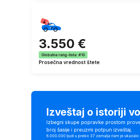
3.550 €
Globalna rang-lista
:
#10
Prosečna
vrednost štete
Izveštaj o istoriji v
Izbegni skupe popravke prostom provero
broj šasije i preuzmi potpun izveštaj.
6.000.000 ljudi u preko 37 zemalja nam je ukazalo