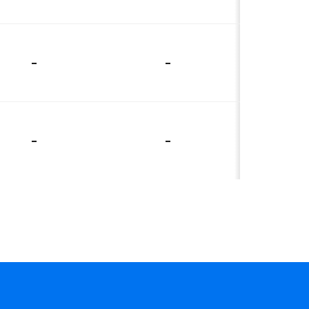
-
-
-
-
-
-