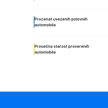
Procenat
uvezenih polovnih
automobila
Prosečna starost
proverenih
automobila