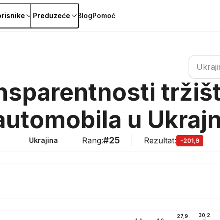
orisnike
Preduzeće
Blog
Pomoć
Potraži d
Ukraji
nsparentnosti tržiš
automobila u Ukrajn
#25
Rang
:
Rezultat
:
Ukrajina
-201,9
30,2
27,9