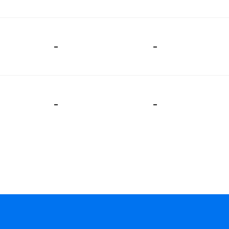
-
-
-
-