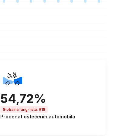
54,72%
Globalna rang-lista
:
#18
Procenat
oštećenih automobila