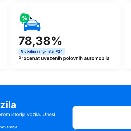
78,38%
Globalna rang-lista
:
#24
Procenat
uvezenih polovnih automobila
ozila
Unesi VIN broj
m istorije vozila. Unesi
Unesi
VIN
 poverenje
Unesi VIN broj
broj