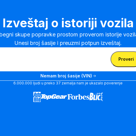
Izveštaj o istoriji vozila
begni skupe popravke prostom proverom istorije vozila
Unesi broj šasije i preuzmi potpun izveštaj.
i VIN broj
Unesi
Proveri
VIN
Unesi VIN broj
broj
Nemam broj šasije (VIN)
6.000.000 ljudi u preko 37 zemalja nam je ukazalo poverenje