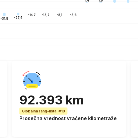
1,6
1,4
-3,6
-8,1
-13,7
-14,7
-27,4
-31,5
92.393 km
Globalna rang-lista
:
#19
Prosečna vrednost vraćene kilometraže