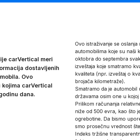
Ovo istraživanje se oslanja 
automobilima koje su naši k
oktobra do septembra svake
je carVertical meri
izveštaja koje smatramo kv
nformacija dostavljenih
kvaliteta (npr. izveštaj o kv
omobila. Ovo
brojača kilometraže).
 kojima carVertical
Smatramo da je automobil u
 godinu dana.
državama osim one u kojoj j
Prilikom računanja relativne
niže od 500 evra, kao što j
ogrebotine. Da bismo uporedi
smo prosečnu vrednost šte
Indeks tržišne transparentn