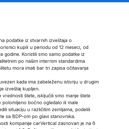
na podatke iz stvarnih izveštaja o
orisnici kupili u periodu od 12 meseci, od
 godine. Koristili smo samo podatke iz
alitetnim po našim internim standardima
alitetu mora imati bar tri zapisa očitavanja
vezen kada ima zabeleženu istoriju u drugim
e izveštaj kupljen.
 vrednosti štete, isključili smo manje štete
e polomljeno bočno ogledalo ili male
li situaciju u različitim zemljama, podelili
te sa BDP-om po glavi stanovnika.
osti kompanije carVertical zasnovan je na 6