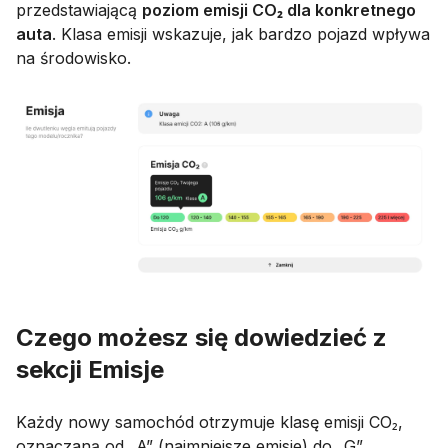
przedstawiającą
poziom emisji CO₂ dla konkretnego
auta
. Klasa emisji wskazuje, jak bardzo pojazd wpływa
na środowisko.
Czego możesz się dowiedzieć z
sekcji Emisje
Każdy nowy samochód otrzymuje klasę emisji CO₂,
oznaczaną od „A” (najmniejsze emisje) do „G”