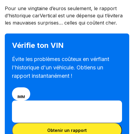
Pour une vingtaine d’euros seulement, le rapport
d’historique carVertical est une dépense qui t’évitera
les mauvaises surprises… celles qui coûtent cher.
Vérifie ton VIN
Évite les problèmes coûteux en vérfiant
l'historique d'un véhicule. Obtiens un
rapport instantanément !
Sélectionne ton
VIN
IMM
mode de saisie
Entrer le VIN
entre un
Entrer
numéro VIN et
le
une plaque
Entrer le VIN
VIN
d'immatriculation
Obtenir un rapport