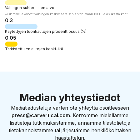
Vahingon suhteellinen arvo
*Olemme jakaneet vahingon keskimääräisen arvon maan BKT:llä asukasta kohti.
0.3
Käytettyjen tuontiautojen
prosenttiosuus
(%)
0.05
Tarkistettujen autojen
keski-ikä
Median yhteystiedot
Mediatiedusteluja varten ota yhteyttä osoitteeseen
press@carvertical.com
. Kerromme mielellämme
lisätietoja tutkimuksistamme, annamme tilastotietoja
tietokannoistamme tai järjestämme henkilökohtaisen
haastattelun.