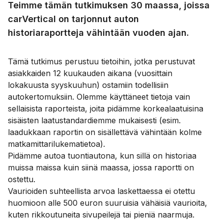
Teimme tämän tutkimuksen 30 maassa, joissa
carVertical on tarjonnut auton
historiaraportteja vähintään vuoden ajan.
Tämä tutkimus perustuu tietoihin, jotka perustuvat
asiakkaiden 12 kuukauden aikana (vuosittain
lokakuusta syyskuuhun) ostamiin todellisiin
autokertomuksiin. Olemme käyttäneet tietoja vain
sellaisista raporteista, joita pidämme korkealaatuisina
sisäisten laatustandardiemme mukaisesti (esim.
laadukkaan raportin on sisällettävä vähintään kolme
matkamittarilukematietoa).
Pidämme autoa tuontiautona, kun sillä on historiaa
muissa maissa kuin siinä maassa, jossa raportti on
ostettu.
Vaurioiden suhteellista arvoa laskettaessa ei otettu
huomioon alle 500 euron suuruisia vähäisiä vaurioita,
kuten rikkoutuneita sivupeilejä tai pieniä naarmuja.