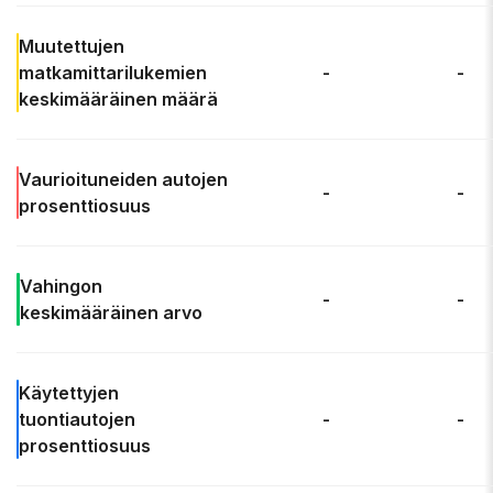
Muutettujen
matkamittarilukemien
-
-
keskimääräinen
määrä
Vaurioituneiden autojen
-
-
prosenttiosuus
Vahingon
-
-
keskimääräinen arvo
Käytettyjen
tuontiautojen
-
-
prosenttiosuus