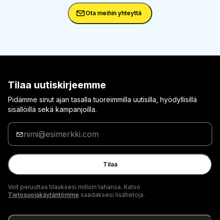
Ota meihin yhteyttä
Tilaa uutiskirjeemme
Pidämme sinut ajan tasalla tuoreimmilla uutisilla, hyödyllisillä
sisällöillä sekä kampanjoilla.
Anna
sähköpostiosoitteesi
Tilaa
Voit peruuttaa tilauksesi milloin tahansa. Katso
Tietosuojakäytäntömme
saadaksesi lisätietoja.