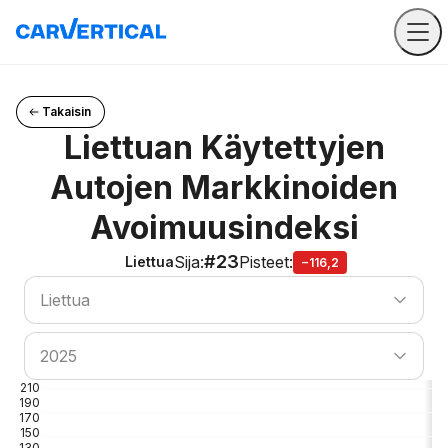
Takaisin
Liettuan Käytettyjen
Autojen Markkinoiden
Avoimuusindeksi
#23
Sija
:
Pisteet
:
Liettua
−116,2
Etsi maa
Liettua
Etsi maa
2025
210
190
170
150
130