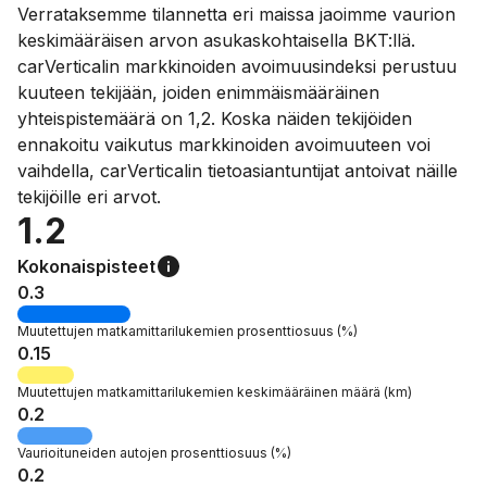
Verrataksemme tilannetta eri maissa jaoimme vaurion
keskimääräisen arvon asukaskohtaisella BKT:llä.
carVerticalin markkinoiden avoimuusindeksi perustuu
kuuteen tekijään, joiden enimmäismääräinen
yhteispistemäärä on 1,2. Koska näiden tekijöiden
ennakoitu vaikutus markkinoiden avoimuuteen voi
vaihdella, carVerticalin tietoasiantuntijat antoivat näille
tekijöille eri arvot.
1.2
Kokonaispisteet
0.3
Muutettujen matkamittarilukemien
prosenttiosuus
(%)
0.15
Muutettujen matkamittarilukemien keskimääräinen
määrä
(km)
0.2
Vaurioituneiden autojen
prosenttiosuus
(%)
0.2