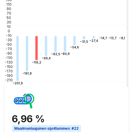
110
90
70
50
30
10
0
-10
−3
−8,1
−13,7
−14,7
-30
−27,4
−31,5
-50
−54,6
-70
-90
−80,9
−82,5
-110
−99,4
-130
−116,2
-150
-170
−161,8
-190
-210
−201,9
6,96 %
Maailmanlaajuinen sijoittuminen
:
#22