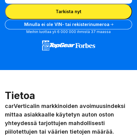
Syötä VIN
Tarkista nyt
Minulla ei ole VIN- tai rekisterinumeroa
Meihin luottaa yli 6 000 000 ihmistä 37 maassa
Tietoa
carVerticalin markkinoiden avoimuusindeksi
mittaa asiakkaalle käytetyn auton oston
yhteydessä tarjottujen mahdollisesti
piilotettujen tai väärien tietojen määrää.