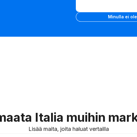
väliltä
VIN
Syötä VIN
Minulla ei ol
maata Italia muihin mark
Lisää maita, joita haluat vertailla