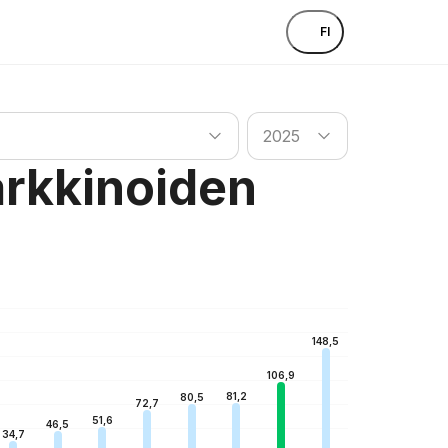
FI
Etsi maa
2025
arkkinoiden
148,5
106,9
81,2
80,5
72,7
51,6
46,5
34,7