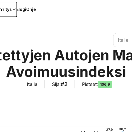
Yritys
Blogi
Ohje
Etsi maa
Italia
ytettyjen Autojen M
Avoimuusindeksi
#2
Sija
:
Pisteet
:
Italia
106,9
30,2
27,9