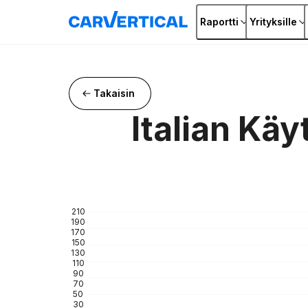
Raportti
Yrityksille
Takaisin
Italian Kä
210
190
170
150
130
110
90
70
50
30