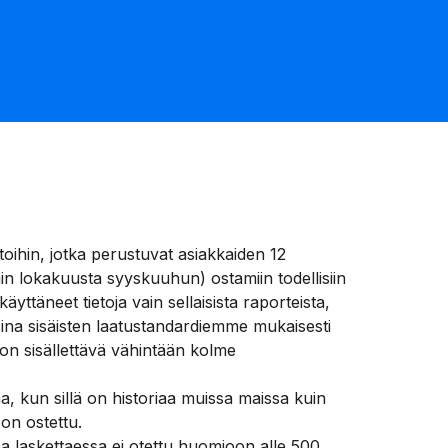
oihin, jotka perustuvat asiakkaiden 12
n lokakuusta syyskuuhun) ostamiin todellisiin
ttäneet tietoja vain sellaisista raporteista,
ina sisäisten laatustandardiemme mukaisesti
on sisällettävä vähintään kolme
, kun sillä on historiaa muissa maissa kuin
 on ostettu.
oa laskettaessa ei otettu huomioon alle 500