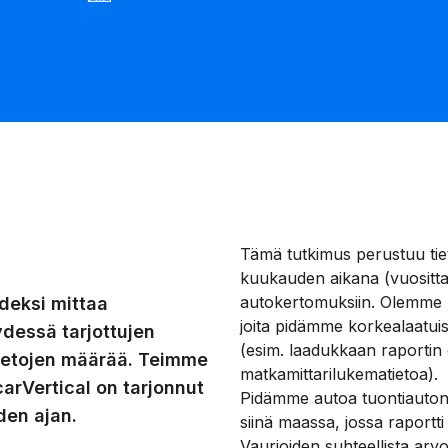
Tämä tutkimus perustuu tiet
kuukauden aikana (vuosittai
autokertomuksiin. Olemme käy
deksi mittaa
joita pidämme korkealaatuis
dessä tarjottujen
(esim. laadukkaan raportin 
 tietojen määrää. Teimme
matkamittarilukematietoa).
arVertical on tarjonnut
Pidämme autoa tuontiautona
den ajan.
siinä maassa, jossa raportti
Vaurioiden suhteellista arv