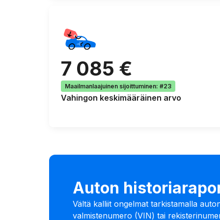
7 085 €
Maailmanlaajuinen sijoittuminen
:
#23
Vahingon keskimääräinen arvo
Auton historiarapor
Vältä kalliit ongelmat tarkistamalla auto
valmistenumero (VIN) tai rekisterinumero