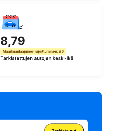
8,79
Maailmanlaajuinen sijoittuminen
:
#6
Tarkistettujen autojen
keski-ikä
Tarkista nyt