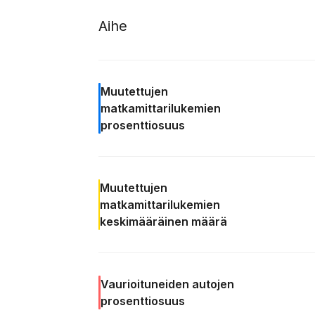
Aihe
Muutettujen
matkamittarilukemien
prosenttiosuus
Muutettujen
matkamittarilukemien
keskimääräinen
määrä
Vaurioituneiden autojen
prosenttiosuus