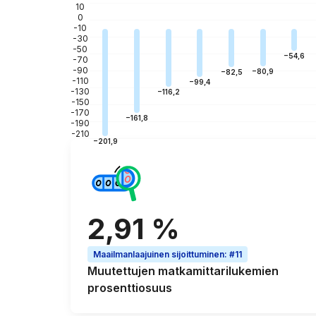
10
0
-10
-30
-50
−54,6
-70
-90
−80,9
−82,5
-110
−99,4
-130
−116,2
-150
-170
−161,8
-190
-210
−201,9
2,91 %
Maailmanlaajuinen sijoittuminen
:
#11
Muutettujen matkamittarilukemien
prosenttiosuus