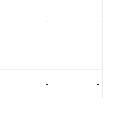
-
-
-
-
-
-