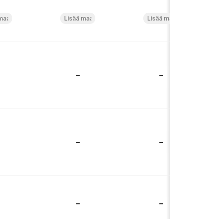
-
-
-
-
-
-