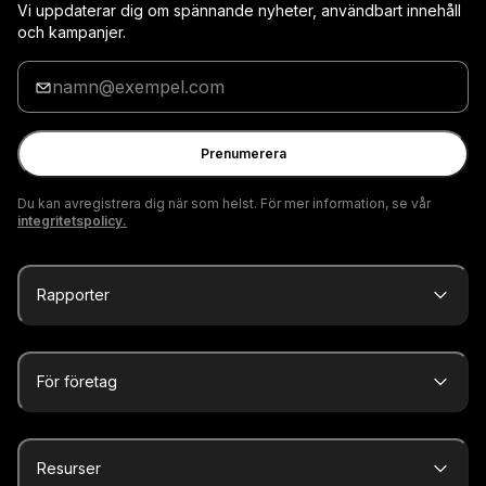
Vi uppdaterar dig om spännande nyheter, användbart innehåll
och kampanjer.
Ange
din
e-
postadress
Prenumerera
Du kan avregistrera dig när som helst. För mer information, se vår
integritetspolicy.
Rapporter
För företag
Resurser